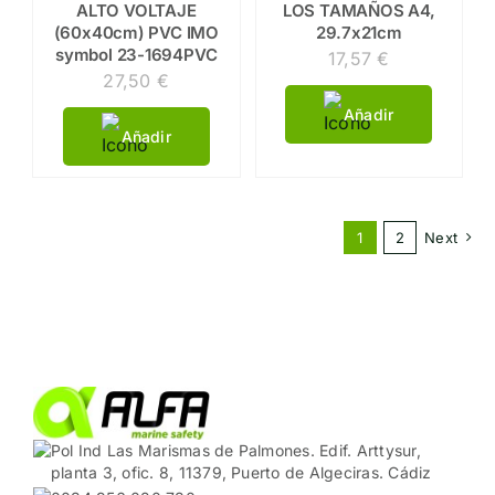
ALTO VOLTAJE
LOS TAMAÑOS A4,
(60x40cm) PVC IMO
29.7x21cm
symbol 23-1694PVC
17,57
€
27,50
€
Añadir
Añadir
1
2
Next
Pol Ind Las Marismas de Palmones. Edif. Arttysur,
planta 3, ofic. 8, 11379, Puerto de Algeciras. Cádiz