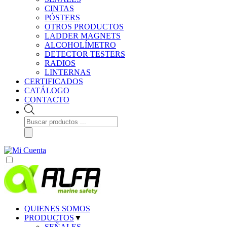
CINTAS
PÓSTERS
OTROS PRODUCTOS
LADDER MAGNETS
ALCOHOLÍMETRO
DETECTOR TESTERS
RADIOS
LINTERNAS
CERTIFICADOS
CATÁLOGO
CONTACTO
Búsqueda
de
productos
QUIENES SOMOS
PRODUCTOS
▼
SEÑALES