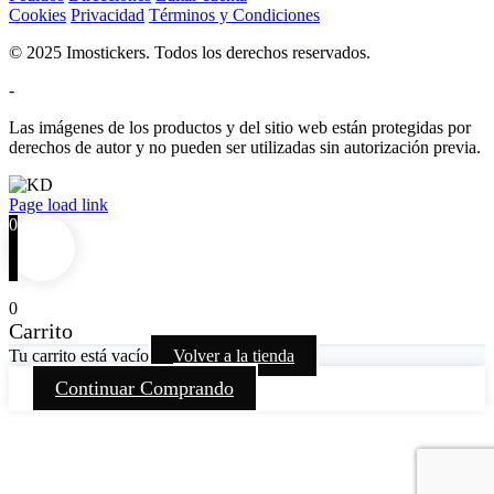
Cookies
Privacidad
Términos y Condiciones
© 2025 Imostickers. Todos los derechos reservados.
-
Las imágenes de los productos y del sitio web están protegidas por
derechos de autor y no pueden ser utilizadas sin autorización previa.
Facebook
Twitter
Instagram
Pinterest
Page load link
0
0
Carrito
Tu carrito está vacío
Volver a la tienda
Continuar Comprando
Go
to
Top