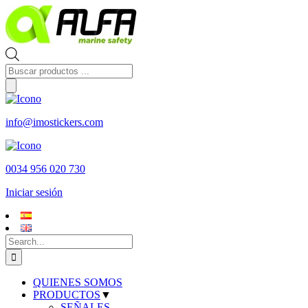
Skip
to
content
Búsqueda
de
productos
info@imostickers.com
0034 956 020 730
Iniciar sesión
Search
for:
QUIENES SOMOS
PRODUCTOS
▼
SEÑALES