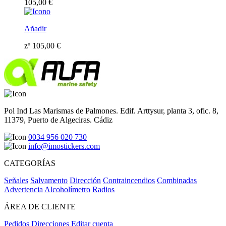
105,00
€
Añadir
zº
105,00
€
Pol Ind Las Marismas de Palmones. Edif. Arttysur, planta 3, ofic. 8,
11379, Puerto de Algeciras. Cádiz
0034 956 020 730
info@imostickers.com
CATEGORÍAS
Señales
Salvamento
Dirección
Contraincendios
Combinadas
Advertencia
Alcoholímetro
Radios
ÁREA DE CLIENTE
Pedidos
Direcciones
Editar cuenta