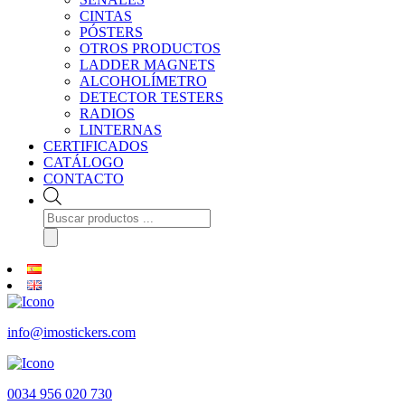
CINTAS
PÓSTERS
OTROS PRODUCTOS
LADDER MAGNETS
ALCOHOLÍMETRO
DETECTOR TESTERS
RADIOS
LINTERNAS
CERTIFICADOS
CATÁLOGO
CONTACTO
Búsqueda
de
productos
info@imostickers.com
0034 956 020 730