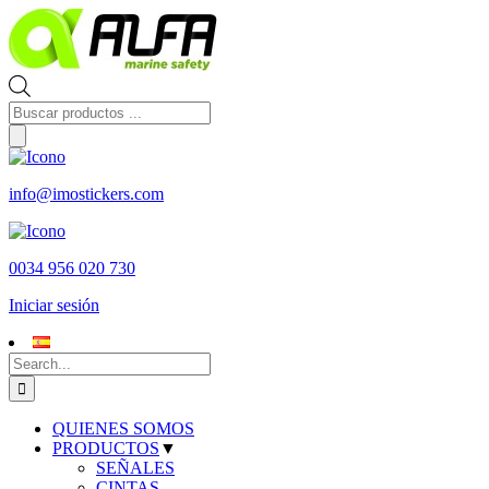
Skip
to
content
Búsqueda
de
productos
info@imostickers.com
0034 956 020 730
Iniciar sesión
Search
for:
QUIENES SOMOS
PRODUCTOS
▼
SEÑALES
CINTAS