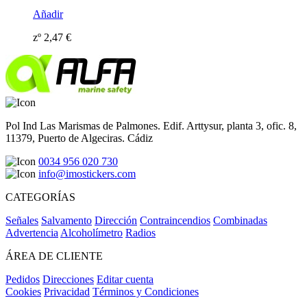
Añadir
zº
2,47
€
Pol Ind Las Marismas de Palmones. Edif. Arttysur, planta 3, ofic. 8,
11379, Puerto de Algeciras. Cádiz
0034 956 020 730
info@imostickers.com
CATEGORÍAS
Señales
Salvamento
Dirección
Contraincendios
Combinadas
Advertencia
Alcoholímetro
Radios
ÁREA DE CLIENTE
Pedidos
Direcciones
Editar cuenta
Cookies
Privacidad
Términos y Condiciones