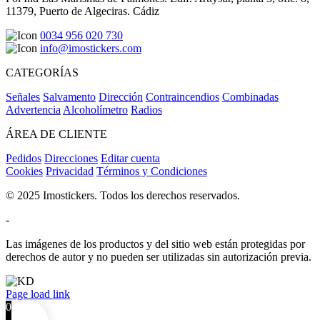
11379, Puerto de Algeciras. Cádiz
0034 956 020 730
info@imostickers.com
CATEGORÍAS
Señales
Salvamento
Dirección
Contraincendios
Combinadas
Advertencia
Alcoholímetro
Radios
ÁREA DE CLIENTE
Pedidos
Direcciones
Editar cuenta
Cookies
Privacidad
Términos y Condiciones
© 2025 Imostickers. Todos los derechos reservados.
-
Las imágenes de los productos y del sitio web están protegidas por
derechos de autor y no pueden ser utilizadas sin autorización previa.
Facebook
Twitter
Instagram
Pinterest
Page load link
0