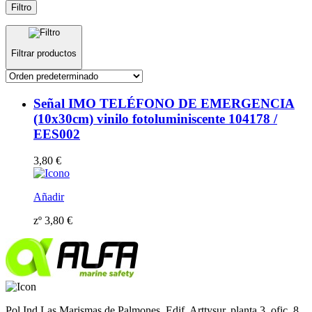
Filtro
Filtrar productos
Señal IMO TELÉFONO DE EMERGENCIA
(10x30cm) vinilo fotoluminiscente 104178 /
EES002
3,80
€
Añadir
zº
3,80
€
Pol Ind Las Marismas de Palmones. Edif. Arttysur, planta 3, ofic. 8,