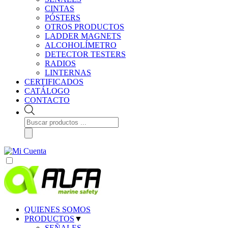
CINTAS
PÓSTERS
OTROS PRODUCTOS
LADDER MAGNETS
ALCOHOLÍMETRO
DETECTOR TESTERS
RADIOS
LINTERNAS
CERTIFICADOS
CATÁLOGO
CONTACTO
Búsqueda
de
productos
QUIENES SOMOS
PRODUCTOS
▼
SEÑALES