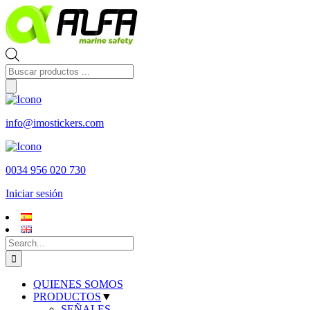
Skip
to
content
Búsqueda
de
productos
info@imostickers.com
0034 956 020 730
Iniciar sesión
Search
for:
QUIENES SOMOS
PRODUCTOS
▼
SEÑALES