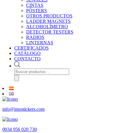
CINTAS
PÓSTERS
OTROS PRODUCTOS
LADDER MAGNETS
ALCOHOLÍMETRO
DETECTOR TESTERS
RADIOS
LINTERNAS
CERTIFICADOS
CATÁLOGO
CONTACTO
Búsqueda
de
productos
info@imostickers.com
0034 956 020 730