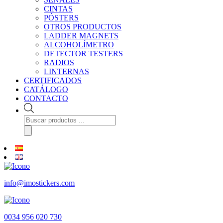
CINTAS
PÓSTERS
OTROS PRODUCTOS
LADDER MAGNETS
ALCOHOLÍMETRO
DETECTOR TESTERS
RADIOS
LINTERNAS
CERTIFICADOS
CATÁLOGO
CONTACTO
Búsqueda
de
productos
info@imostickers.com
0034 956 020 730