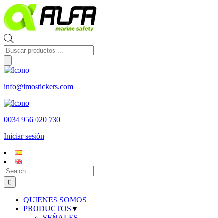
Skip
to
content
Búsqueda
de
productos
info@imostickers.com
0034 956 020 730
Iniciar sesión
Search
for:
QUIENES SOMOS
PRODUCTOS
▼
SEÑALES