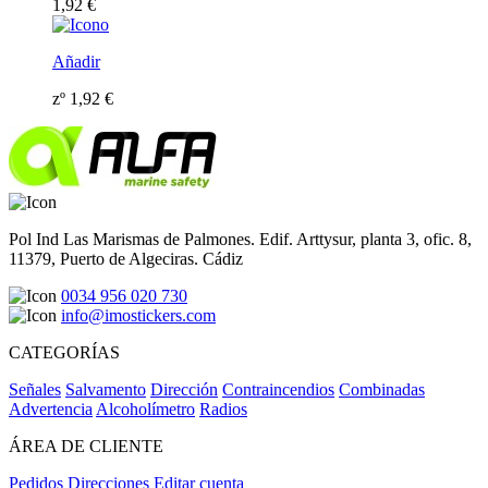
1,92
€
Añadir
zº
1,92
€
Pol Ind Las Marismas de Palmones. Edif. Arttysur, planta 3, ofic. 8,
11379, Puerto de Algeciras. Cádiz
0034 956 020 730
info@imostickers.com
CATEGORÍAS
Señales
Salvamento
Dirección
Contraincendios
Combinadas
Advertencia
Alcoholímetro
Radios
ÁREA DE CLIENTE
Pedidos
Direcciones
Editar cuenta