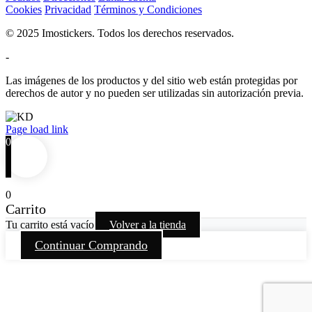
Cookies
Privacidad
Términos y Condiciones
© 2025 Imostickers. Todos los derechos reservados.
-
Las imágenes de los productos y del sitio web están protegidas por
derechos de autor y no pueden ser utilizadas sin autorización previa.
Facebook
Twitter
Instagram
Pinterest
Page load link
0
0
Carrito
Tu carrito está vacío
Volver a la tienda
Continuar Comprando
Go
to
Top