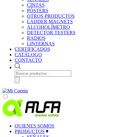
CINTAS
PÓSTERS
OTROS PRODUCTOS
LADDER MAGNETS
ALCOHOLÍMETRO
DETECTOR TESTERS
RADIOS
LINTERNAS
CERTIFICADOS
CATÁLOGO
CONTACTO
Búsqueda
de
productos
QUIENES SOMOS
PRODUCTOS
▼
SEÑALES