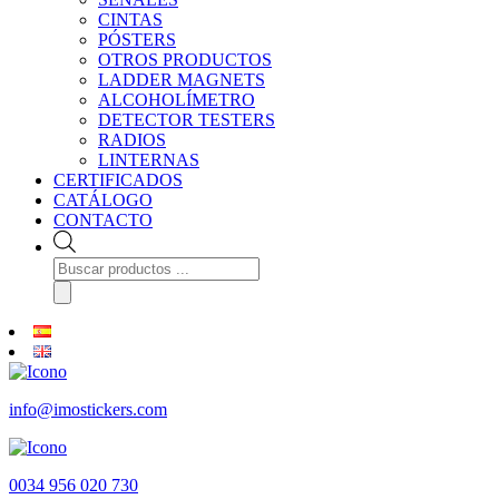
CINTAS
PÓSTERS
OTROS PRODUCTOS
LADDER MAGNETS
ALCOHOLÍMETRO
DETECTOR TESTERS
RADIOS
LINTERNAS
CERTIFICADOS
CATÁLOGO
CONTACTO
Búsqueda
de
productos
info@imostickers.com
0034 956 020 730