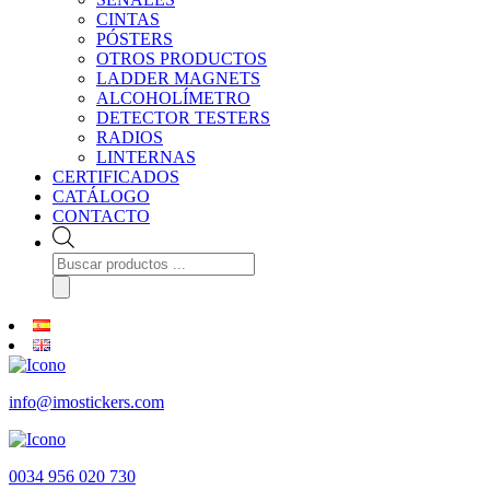
CINTAS
PÓSTERS
OTROS PRODUCTOS
LADDER MAGNETS
ALCOHOLÍMETRO
DETECTOR TESTERS
RADIOS
LINTERNAS
CERTIFICADOS
CATÁLOGO
CONTACTO
Búsqueda
de
productos
info@imostickers.com
0034 956 020 730