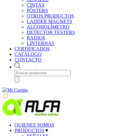
CINTAS
PÓSTERS
OTROS PRODUCTOS
LADDER MAGNETS
ALCOHOLÍMETRO
DETECTOR TESTERS
RADIOS
LINTERNAS
CERTIFICADOS
CATÁLOGO
CONTACTO
Búsqueda
de
productos
QUIENES SOMOS
PRODUCTOS
▼
SEÑALES