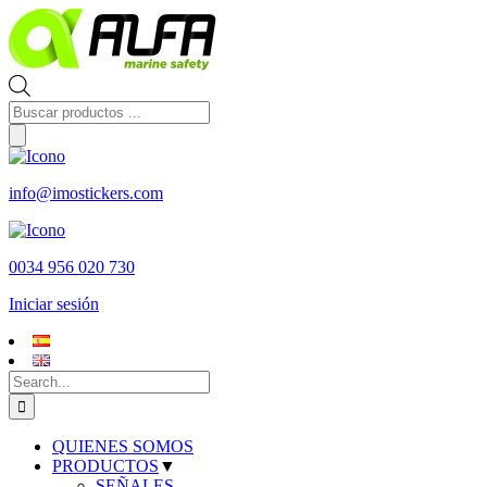
Skip
to
content
Búsqueda
de
productos
info@imostickers.com
0034 956 020 730
Iniciar sesión
Search
for:
QUIENES SOMOS
PRODUCTOS
▼
SEÑALES