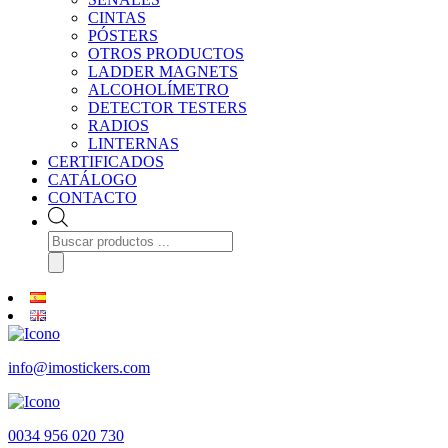
CINTAS
PÓSTERS
OTROS PRODUCTOS
LADDER MAGNETS
ALCOHOLÍMETRO
DETECTOR TESTERS
RADIOS
LINTERNAS
CERTIFICADOS
CATÁLOGO
CONTACTO
Búsqueda
de
productos
info@imostickers.com
0034 956 020 730