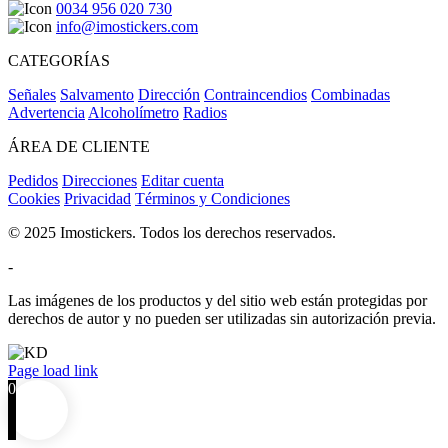
0034 956 020 730
info@imostickers.com
CATEGORÍAS
Señales
Salvamento
Dirección
Contraincendios
Combinadas
Advertencia
Alcoholímetro
Radios
ÁREA DE CLIENTE
Pedidos
Direcciones
Editar cuenta
Cookies
Privacidad
Términos y Condiciones
© 2025 Imostickers. Todos los derechos reservados.
-
Las imágenes de los productos y del sitio web están protegidas por
derechos de autor y no pueden ser utilizadas sin autorización previa.
Facebook
Twitter
Instagram
Pinterest
Page load link
0