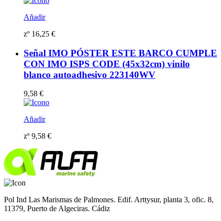
Añadir
zº
16,25
€
Señal IMO PÓSTER ESTE BARCO CUMPLE
CON IMO ISPS CODE (45x32cm) vinilo
blanco autoadhesivo 223140WV
9,58
€
Añadir
zº
9,58
€
Pol Ind Las Marismas de Palmones. Edif. Arttysur, planta 3, ofic. 8,
11379, Puerto de Algeciras. Cádiz