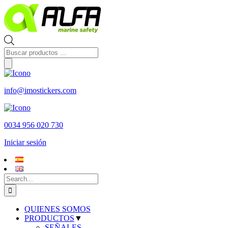
Skip
to
content
Búsqueda
de
productos
info@imostickers.com
0034 956 020 730
Iniciar sesión
Search
for:
QUIENES SOMOS
PRODUCTOS
▼
SEÑALES