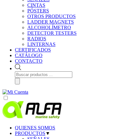
CINTAS
PÓSTERS
OTROS PRODUCTOS
LADDER MAGNETS
ALCOHOLÍMETRO
DETECTOR TESTERS
RADIOS
LINTERNAS
CERTIFICADOS
CATÁLOGO
CONTACTO
Búsqueda
de
productos
QUIENES SOMOS
PRODUCTOS
▼
SEÑALES