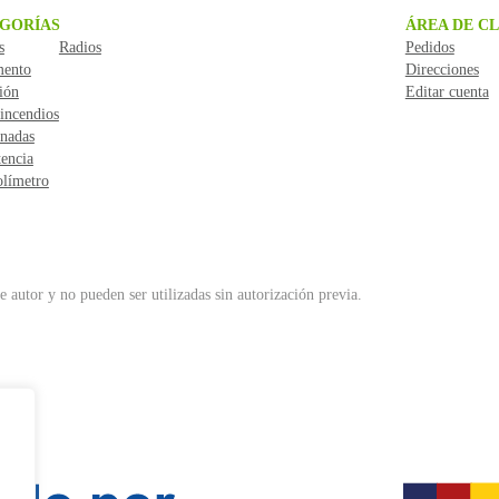
GORÍAS
ÁREA DE CL
s
Radios
Pedidos
mento
Direcciones
ión
Editar cuenta
incendios
nadas
encia
límetro
 autor y no pueden ser utilizadas sin autorización previa.