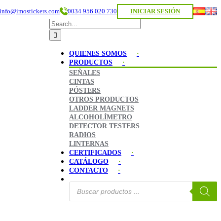
info@imostickers.com
0034 956 020 730
INICIAR SESIÓN
Search
for:
QUIENES SOMOS
PRODUCTOS
SEÑALES
CINTAS
PÓSTERS
OTROS PRODUCTOS
LADDER MAGNETS
ALCOHOLÍMETRO
DETECTOR TESTERS
RADIOS
LINTERNAS
CERTIFICADOS
CATÁLOGO
CONTACTO
Búsqueda
de
productos