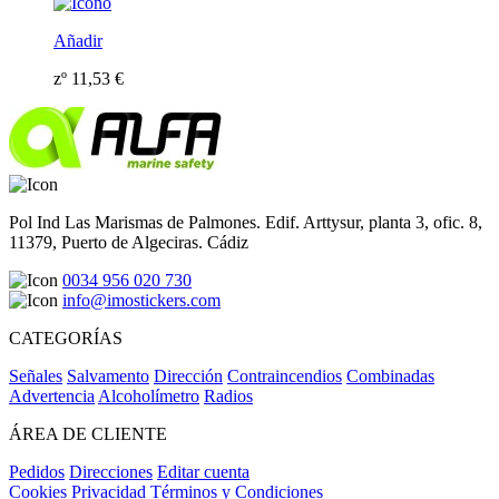
Añadir
zº
11,53
€
Pol Ind Las Marismas de Palmones. Edif. Arttysur, planta 3, ofic. 8,
11379, Puerto de Algeciras. Cádiz
0034 956 020 730
info@imostickers.com
CATEGORÍAS
Señales
Salvamento
Dirección
Contraincendios
Combinadas
Advertencia
Alcoholímetro
Radios
ÁREA DE CLIENTE
Pedidos
Direcciones
Editar cuenta
Cookies
Privacidad
Términos y Condiciones