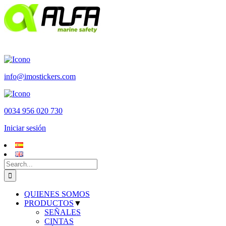
Skip
to
content
info@imostickers.com
0034 956 020 730
Iniciar sesión
Search
for:
QUIENES SOMOS
PRODUCTOS
▼
SEÑALES
CINTAS