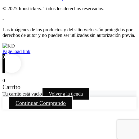
© 2025 Imostickers. Todos los derechos reservados.
-
Las imágenes de los productos y del sitio web están protegidas por
derechos de autor y no pueden ser utilizadas sin autorización previa.
Facebook
Twitter
Instagram
Pinterest
Page load link
0
0
Carrito
Tu carrito está vacío
Volver a la tienda
Continuar Comprando
Go
to
Top