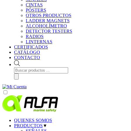
CINTAS
PÓSTERS
OTROS PRODUCTOS
LADDER MAGNETS
ALCOHOLÍMETRO
DETECTOR TESTERS
RADIOS
LINTERNAS
CERTIFICADOS
CATÁLOGO
CONTACTO
Búsqueda
de
productos
QUIENES SOMOS
PRODUCTOS
▼
SEÑALES