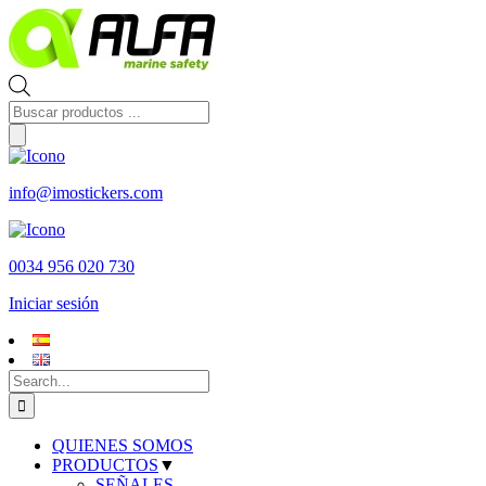
Skip
to
content
Búsqueda
de
productos
info@imostickers.com
0034 956 020 730
Iniciar sesión
Search
for:
QUIENES SOMOS
PRODUCTOS
▼
SEÑALES