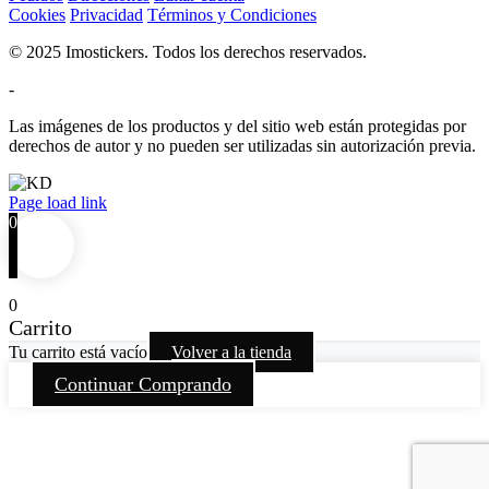
Cookies
Privacidad
Términos y Condiciones
© 2025 Imostickers. Todos los derechos reservados.
-
Las imágenes de los productos y del sitio web están protegidas por
derechos de autor y no pueden ser utilizadas sin autorización previa.
Facebook
Twitter
Instagram
Pinterest
Page load link
0
0
Carrito
Tu carrito está vacío
Volver a la tienda
Continuar Comprando
Go
to
Top