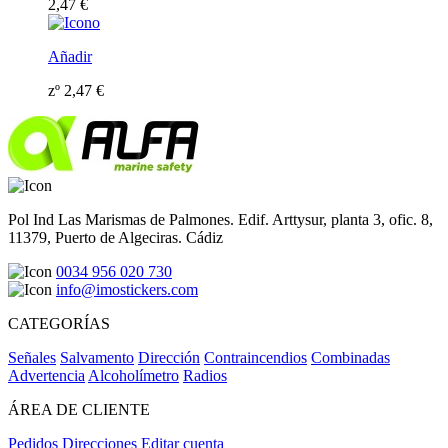
2,47
€
Añadir
zº
2,47
€
Pol Ind Las Marismas de Palmones. Edif. Arttysur, planta 3, ofic. 8,
11379, Puerto de Algeciras. Cádiz
0034 956 020 730
info@imostickers.com
CATEGORÍAS
Señales
Salvamento
Dirección
Contraincendios
Combinadas
Advertencia
Alcoholímetro
Radios
ÁREA DE CLIENTE
Pedidos
Direcciones
Editar cuenta