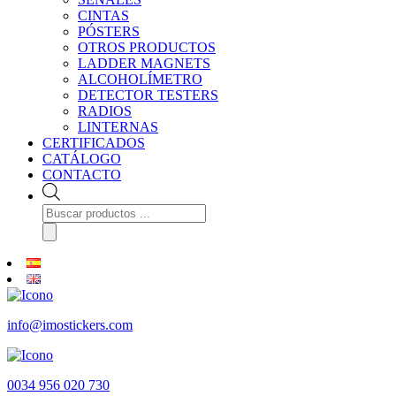
CINTAS
PÓSTERS
OTROS PRODUCTOS
LADDER MAGNETS
ALCOHOLÍMETRO
DETECTOR TESTERS
RADIOS
LINTERNAS
CERTIFICADOS
CATÁLOGO
CONTACTO
Búsqueda
de
productos
info@imostickers.com
0034 956 020 730