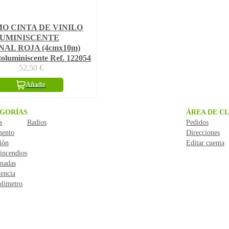
IMO CINTA DE VINILO
UMINISCENTE
AL ROJA (4cmx10m)
otoluminiscente Ref. 122054
52,50
€
Añadir
GORÍAS
ÁREA DE CL
s
Radios
Pedidos
mento
Direcciones
ión
Editar cuenta
incendios
nadas
encia
límetro