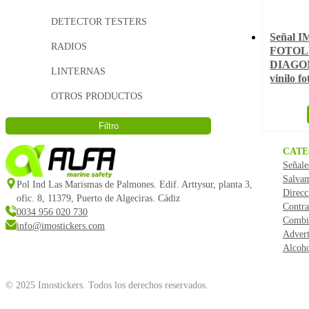
DETECTOR TESTERS
Señal 
RADIOS
FOTOL
DIAGON
LINTERNAS
vinilo f
OTROS PRODUCTOS
Filtro
CATE
Señale
Salva
Pol Ind Las Marismas de Palmones. Edif. Arttysur, planta 3,
Direcc
ofic. 8, 11379, Puerto de Algeciras. Cádiz
Contra
0034 956 020 730
Combi
info@imostickers.com
Advert
Alcoho
© 2025 Imostickers. Todos los derechos reservados.