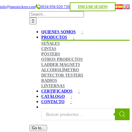
info@imostickers.com
0034 956 020 730
INICIAR SESIÓN
Search
for:
QUIENES SOMOS
PRODUCTOS
SEÑALES
CINTAS
PÓSTERS
OTROS PRODUCTOS
LADDER MAGNETS
ALCOHOLÍMETRO
DETECTOR TESTERS
RADIOS
LINTERNAS
CERTIFICADOS
CATÁLOGO
CONTACTO
Búsqueda
de
productos
Go to...