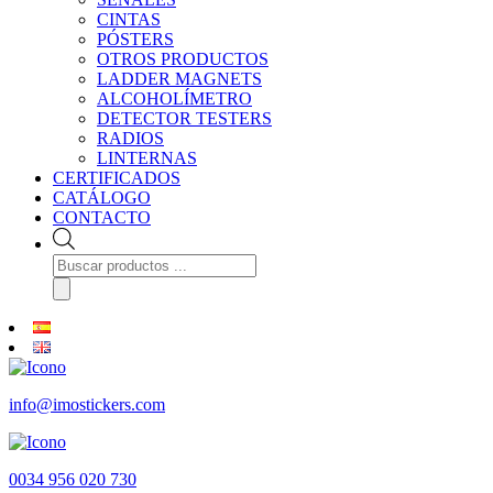
CINTAS
PÓSTERS
OTROS PRODUCTOS
LADDER MAGNETS
ALCOHOLÍMETRO
DETECTOR TESTERS
RADIOS
LINTERNAS
CERTIFICADOS
CATÁLOGO
CONTACTO
Búsqueda
de
productos
info@imostickers.com
0034 956 020 730