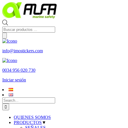
Skip
to
content
Búsqueda
de
productos
info@imostickers.com
0034 956 020 730
Iniciar sesión
Search
for:
QUIENES SOMOS
PRODUCTOS
▼
SEÑALES