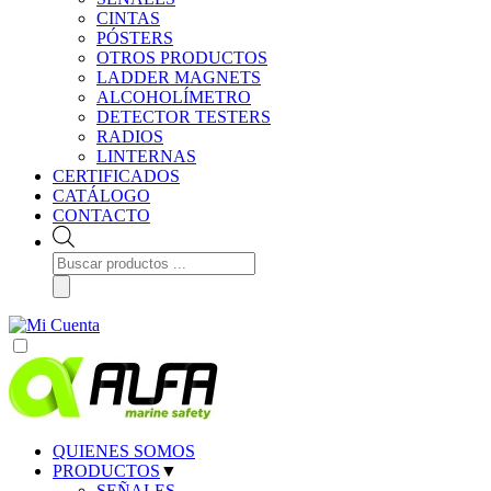
CINTAS
PÓSTERS
OTROS PRODUCTOS
LADDER MAGNETS
ALCOHOLÍMETRO
DETECTOR TESTERS
RADIOS
LINTERNAS
CERTIFICADOS
CATÁLOGO
CONTACTO
Búsqueda
de
productos
QUIENES SOMOS
PRODUCTOS
▼
SEÑALES