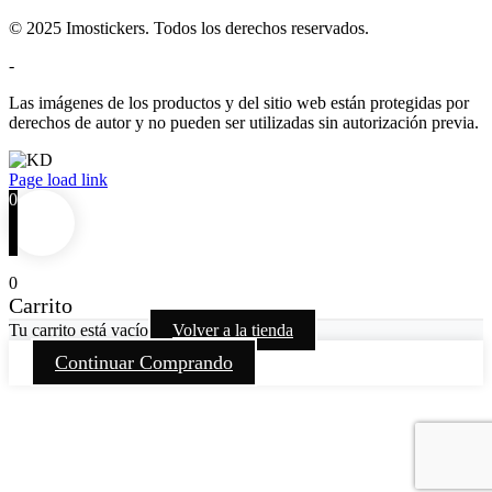
© 2025 Imostickers. Todos los derechos reservados.
-
Las imágenes de los productos y del sitio web están protegidas por
derechos de autor y no pueden ser utilizadas sin autorización previa.
Facebook
Twitter
Instagram
Pinterest
Page load link
0
0
Carrito
Tu carrito está vacío
Volver a la tienda
Continuar Comprando
Go
to
Top