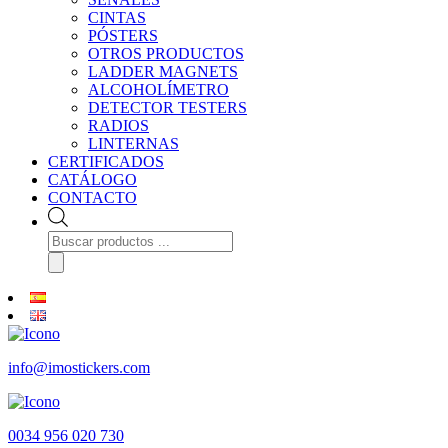
CINTAS
PÓSTERS
OTROS PRODUCTOS
LADDER MAGNETS
ALCOHOLÍMETRO
DETECTOR TESTERS
RADIOS
LINTERNAS
CERTIFICADOS
CATÁLOGO
CONTACTO
Búsqueda
de
productos
info@imostickers.com
0034 956 020 730