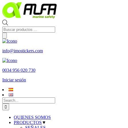
Skip
to
content
Búsqueda
de
productos
info@imostickers.com
0034 956 020 730
Iniciar sesión
Search
for:
QUIENES SOMOS
PRODUCTOS
▼
SEÑALES