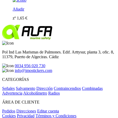
Añadir
zº
1,65
€
Pol Ind Las Marismas de Palmones. Edif. Arttysur, planta 3, ofic. 8,
11379, Puerto de Algeciras. Cádiz
0034 956 020 730
info@imostickers.com
CATEGORÍAS
Señales
Salvamento
Dirección
Contraincendios
Combinadas
Advertencia
Alcoholímetro
Radios
ÁREA DE CLIENTE
Pedidos
Direcciones
Editar cuenta
Cookies
Privacidad
Términos y Condiciones