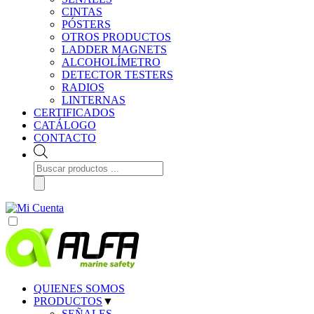
CINTAS
PÓSTERS
OTROS PRODUCTOS
LADDER MAGNETS
ALCOHOLÍMETRO
DETECTOR TESTERS
RADIOS
LINTERNAS
CERTIFICADOS
CATÁLOGO
CONTACTO
Búsqueda
de
productos
QUIENES SOMOS
PRODUCTOS
▼
SEÑALES