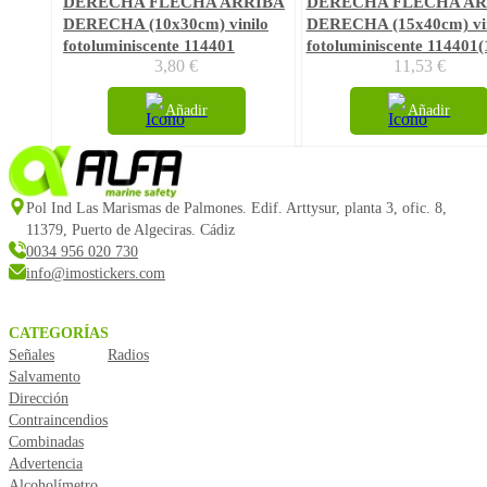
DERECHA FLECHA ARRIBA
DERECHA FLECHA AR
DERECHA (10x30cm) vinilo
DERECHA (15x40cm) vin
fotoluminiscente 114401
fotoluminiscente 114401(
3,80
€
11,53
€
Añadir
Añadir
Pol Ind Las Marismas de Palmones. Edif. Arttysur, planta 3, ofic. 8,
11379, Puerto de Algeciras. Cádiz
0034 956 020 730
info@imostickers.com
CATEGORÍAS
Señales
Radios
Salvamento
Dirección
Contraincendios
Combinadas
Advertencia
Alcoholímetro