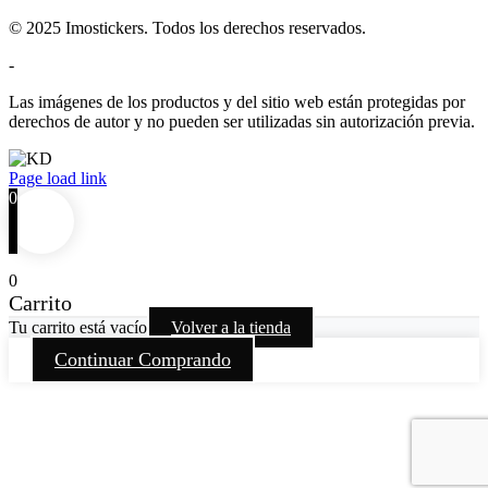
© 2025 Imostickers. Todos los derechos reservados.
-
Las imágenes de los productos y del sitio web están protegidas por
derechos de autor y no pueden ser utilizadas sin autorización previa.
Facebook
Twitter
Instagram
Pinterest
Page load link
0
0
Carrito
Tu carrito está vacío
Volver a la tienda
Continuar Comprando
Go
to
Top