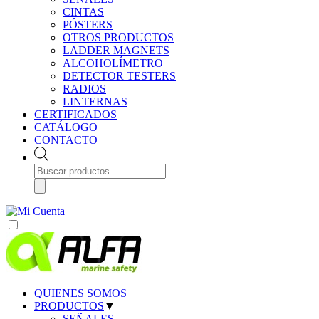
CINTAS
PÓSTERS
OTROS PRODUCTOS
LADDER MAGNETS
ALCOHOLÍMETRO
DETECTOR TESTERS
RADIOS
LINTERNAS
CERTIFICADOS
CATÁLOGO
CONTACTO
Búsqueda
de
productos
QUIENES SOMOS
PRODUCTOS
▼
SEÑALES