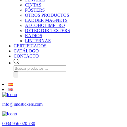
CINTAS
PÓSTERS
OTROS PRODUCTOS
LADDER MAGNETS
ALCOHOLÍMETRO
DETECTOR TESTERS
RADIOS
LINTERNAS
CERTIFICADOS
CATÁLOGO
CONTACTO
Búsqueda
de
productos
info@imostickers.com
0034 956 020 730