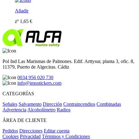
Añadir
zº
1,65
€
Pol Ind Las Marismas de Palmones. Edif. Arttysur, planta 3, ofic. 8,
11379, Puerto de Algeciras. Cádiz
0034 956 020 730
info@imostickers.com
CATEGORÍAS
Señales
Salvamento
Dirección
Contraincendios
Combinadas
Advertencia
Alcoholímetro
Radios
ÁREA DE CLIENTE
Pedidos
Direcciones
Editar cuenta
Cookies
Privacidad
Términos y Condiciones