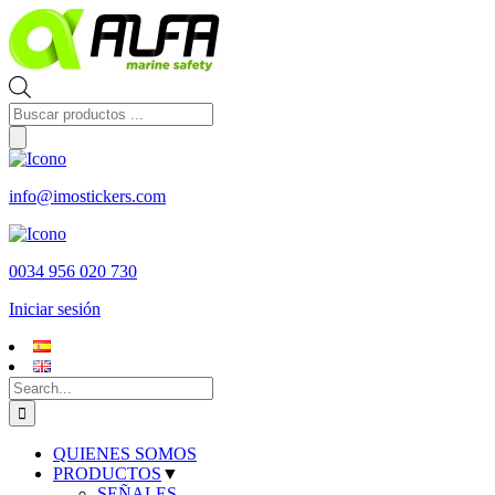
Skip
to
content
Búsqueda
de
productos
info@imostickers.com
0034 956 020 730
Iniciar sesión
Search
for:
QUIENES SOMOS
PRODUCTOS
▼
SEÑALES