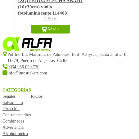
IZQUIERDA FLECHA ABAJO
(10x30cm) vinilo
fotoluminiscente 114408
3,80
€
Añadir
Pol Ind Las Marismas de Palmones. Edif. Arttysur, planta 3, ofic. 8,
11379, Puerto de Algeciras. Cádiz
0034 956 020 730
info@imostickers.com
CATEGORÍAS
Señales
Radios
Salvamento
Dirección
Contraincendios
Combinadas
Advertencia
Alcoholímetro