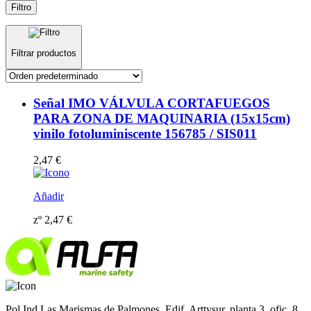
Filtro
Filtrar productos
Señal IMO VÁLVULA CORTAFUEGOS
PARA ZONA DE MAQUINARIA (15x15cm)
vinilo fotoluminiscente 156785 / SIS011
2,47
€
Añadir
zº
2,47
€
Pol Ind Las Marismas de Palmones. Edif. Arttysur, planta 3, ofic. 8,