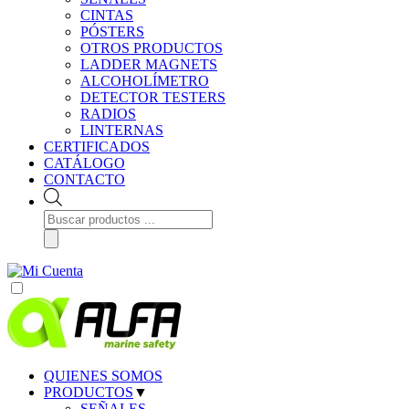
CINTAS
PÓSTERS
OTROS PRODUCTOS
LADDER MAGNETS
ALCOHOLÍMETRO
DETECTOR TESTERS
RADIOS
LINTERNAS
CERTIFICADOS
CATÁLOGO
CONTACTO
Búsqueda
de
productos
QUIENES SOMOS
PRODUCTOS
▼
SEÑALES