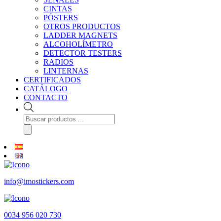
CINTAS
PÓSTERS
OTROS PRODUCTOS
LADDER MAGNETS
ALCOHOLÍMETRO
DETECTOR TESTERS
RADIOS
LINTERNAS
CERTIFICADOS
CATÁLOGO
CONTACTO
Búsqueda
de
productos
info@imostickers.com
0034 956 020 730