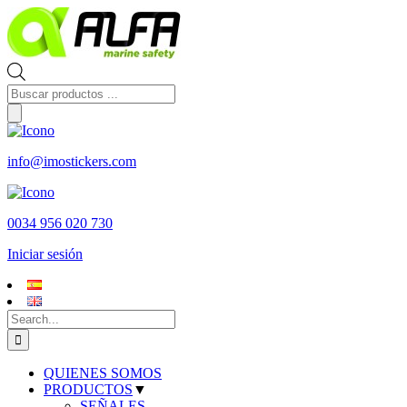
Skip
to
content
Búsqueda
de
productos
info@imostickers.com
0034 956 020 730
Iniciar sesión
Search
for:
QUIENES SOMOS
PRODUCTOS
▼
SEÑALES