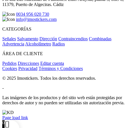
11379, Puerto de Algeciras. Cádiz
0034 956 020 730
info@imostickers.com
CATEGORÍAS
Señales
Salvamento
Dirección
Contraincendios
Combinadas
Advertencia
Alcoholímetro
Radios
ÁREA DE CLIENTE
Pedidos
Direcciones
Editar cuenta
Cookies
Privacidad
Términos y Condiciones
© 2025 Imostickers. Todos los derechos reservados.
-
Las imágenes de los productos y del sitio web están protegidas por
derechos de autor y no pueden ser utilizadas sin autorización previa.
Facebook
Twitter
Instagram
Pinterest
Page load link
0