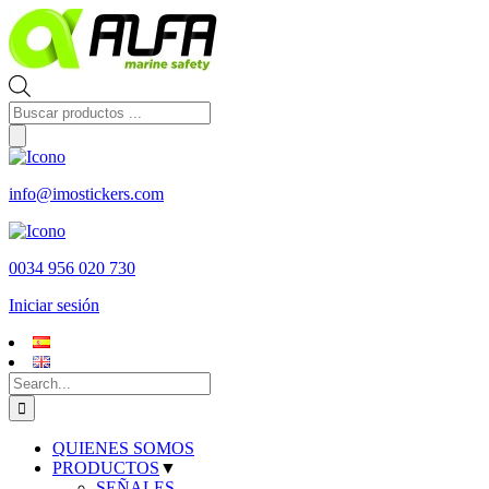
Skip
to
content
Búsqueda
de
productos
info@imostickers.com
0034 956 020 730
Iniciar sesión
Search
for:
QUIENES SOMOS
PRODUCTOS
▼
SEÑALES