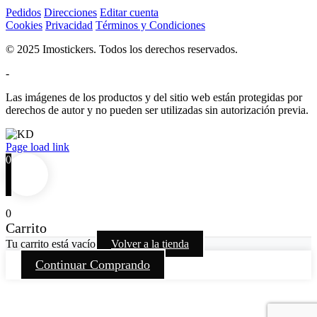
Pedidos
Direcciones
Editar cuenta
Cookies
Privacidad
Términos y Condiciones
© 2025 Imostickers. Todos los derechos reservados.
-
Las imágenes de los productos y del sitio web están protegidas por
derechos de autor y no pueden ser utilizadas sin autorización previa.
Facebook
Twitter
Instagram
Pinterest
Page load link
0
0
Carrito
Tu carrito está vacío
Volver a la tienda
Continuar Comprando
Go
to
Top