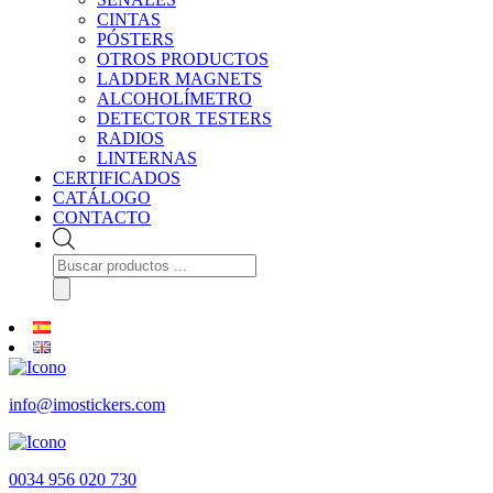
CINTAS
PÓSTERS
OTROS PRODUCTOS
LADDER MAGNETS
ALCOHOLÍMETRO
DETECTOR TESTERS
RADIOS
LINTERNAS
CERTIFICADOS
CATÁLOGO
CONTACTO
Búsqueda
de
productos
info@imostickers.com
0034 956 020 730