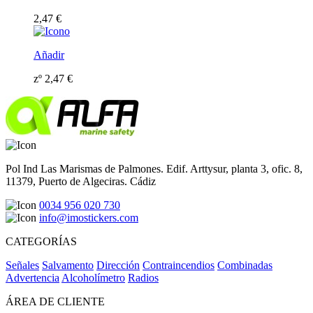
2,47
€
Añadir
zº
2,47
€
Pol Ind Las Marismas de Palmones. Edif. Arttysur, planta 3, ofic. 8,
11379, Puerto de Algeciras. Cádiz
0034 956 020 730
info@imostickers.com
CATEGORÍAS
Señales
Salvamento
Dirección
Contraincendios
Combinadas
Advertencia
Alcoholímetro
Radios
ÁREA DE CLIENTE