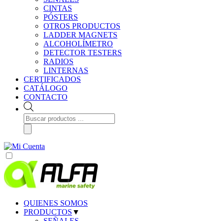
CINTAS
PÓSTERS
OTROS PRODUCTOS
LADDER MAGNETS
ALCOHOLÍMETRO
DETECTOR TESTERS
RADIOS
LINTERNAS
CERTIFICADOS
CATÁLOGO
CONTACTO
Búsqueda
de
productos
QUIENES SOMOS
PRODUCTOS
▼
SEÑALES