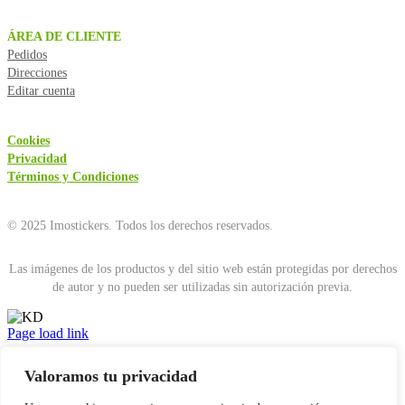
ÁREA DE CLIENTE
Pedidos
Direcciones
Editar cuenta
Cookies
Privacidad
Términos y Condiciones
© 2025 Imostickers. Todos los derechos reservados.
Las imágenes de los productos y del sitio web están protegidas por derechos
de autor y no pueden ser utilizadas sin autorización previa.
Facebook
Twitter
Instagram
Pinterest
Page load link
Go
to
Valoramos tu privacidad
Top