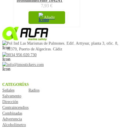
fotoluminiscente 104241
7,93
€
Añadir
Pol Ind Las Marismas de Palmones. Edif. Arttysur, planta 3, ofic. 8,
11379, Puerto de Algeciras. Cádiz
0034 956 020 730
info@imostickers.com
CATEGORÍAS
Señales
Radios
Salvamento
Dirección
Contraincendios
Combinadas
Advertencia
Alcoholímetro