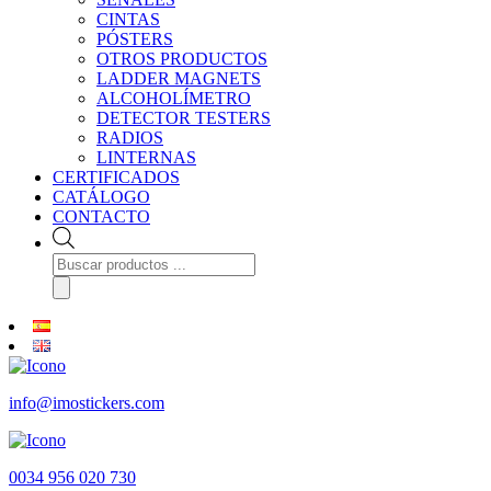
CINTAS
PÓSTERS
OTROS PRODUCTOS
LADDER MAGNETS
ALCOHOLÍMETRO
DETECTOR TESTERS
RADIOS
LINTERNAS
CERTIFICADOS
CATÁLOGO
CONTACTO
Búsqueda
de
productos
info@imostickers.com
0034 956 020 730