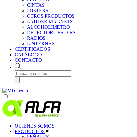
CINTAS
PÓSTERS
OTROS PRODUCTOS
LADDER MAGNETS
ALCOHOLÍMETRO
DETECTOR TESTERS
RADIOS
LINTERNAS
CERTIFICADOS
CATÁLOGO
CONTACTO
Búsqueda
de
productos
QUIENES SOMOS
PRODUCTOS
▼
SEÑALES