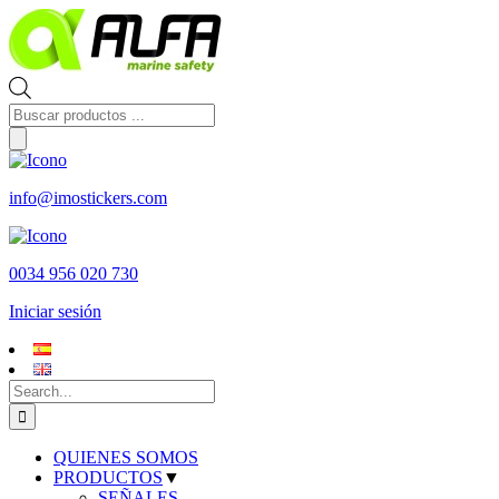
Skip
to
content
Búsqueda
de
productos
info@imostickers.com
0034 956 020 730
Iniciar sesión
Search
for:
QUIENES SOMOS
PRODUCTOS
▼
SEÑALES