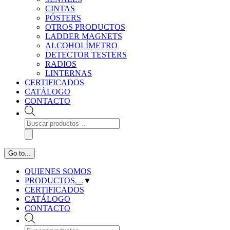
CINTAS
PÓSTERS
OTROS PRODUCTOS
LADDER MAGNETS
ALCOHOLÍMETRO
DETECTOR TESTERS
RADIOS
LINTERNAS
CERTIFICADOS
CATÁLOGO
CONTACTO
Búsqueda
de
productos
Go to...
QUIENES SOMOS
PRODUCTOS
▼
CERTIFICADOS
CATÁLOGO
CONTACTO
Búsqueda