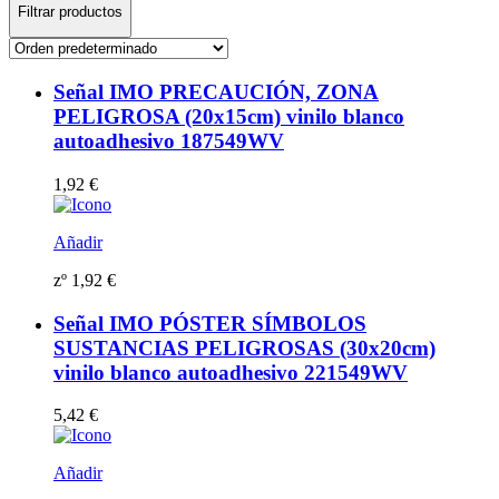
Filtrar productos
Señal IMO PRECAUCIÓN, ZONA
PELIGROSA (20x15cm) vinilo blanco
autoadhesivo 187549WV
1,92
€
Añadir
zº
1,92
€
Señal IMO PÓSTER SÍMBOLOS
SUSTANCIAS PELIGROSAS (30x20cm)
vinilo blanco autoadhesivo 221549WV
5,42
€
Añadir