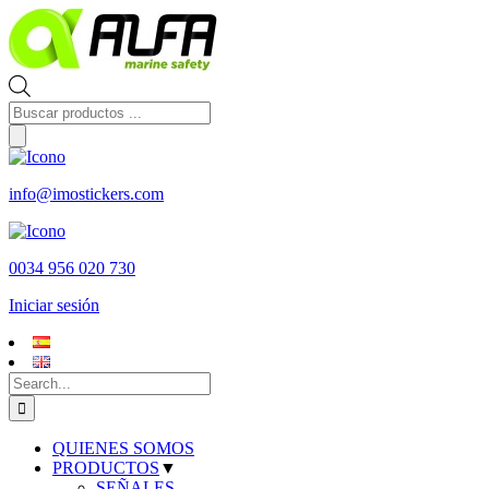
Skip
to
content
Búsqueda
de
productos
info@imostickers.com
0034 956 020 730
Iniciar sesión
Search
for:
QUIENES SOMOS
PRODUCTOS
▼
SEÑALES