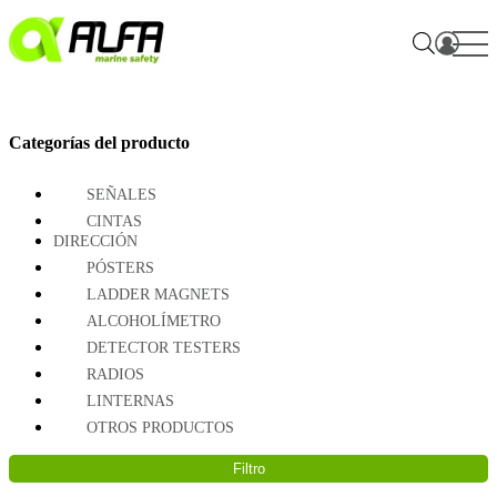
Skip
to
content
Categorías del producto
SEÑALES
CINTAS
DIRECCIÓN
PÓSTERS
LADDER MAGNETS
ALCOHOLÍMETRO
DETECTOR TESTERS
RADIOS
LINTERNAS
OTROS PRODUCTOS
Filtro