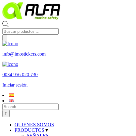
Skip
to
content
Búsqueda
de
productos
info@imostickers.com
0034 956 020 730
Iniciar sesión
Search
for:
QUIENES SOMOS
PRODUCTOS
▼
SEÑALES