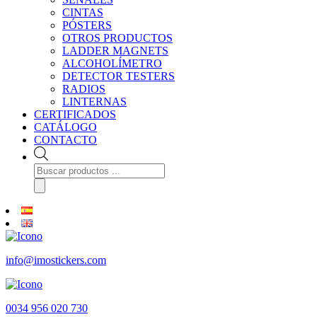
CINTAS
PÓSTERS
OTROS PRODUCTOS
LADDER MAGNETS
ALCOHOLÍMETRO
DETECTOR TESTERS
RADIOS
LINTERNAS
CERTIFICADOS
CATÁLOGO
CONTACTO
Búsqueda
de
productos
info@imostickers.com
0034 956 020 730