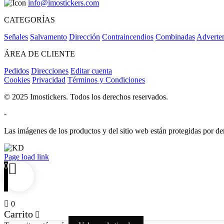
info@imostickers.com
CATEGORÍAS
Señales
Salvamento
Dirección
Contraincendios
Combinadas
Adverte
ÁREA DE CLIENTE
Pedidos
Direcciones
Editar cuenta
Cookies
Privacidad
Términos y Condiciones
© 2025 Imostickers. Todos los derechos reservados.
-
Las imágenes de los productos y del sitio web están protegidas por der
Facebook
Twitter
Instagram
Pinterest
Page load link
0
0
Carrito