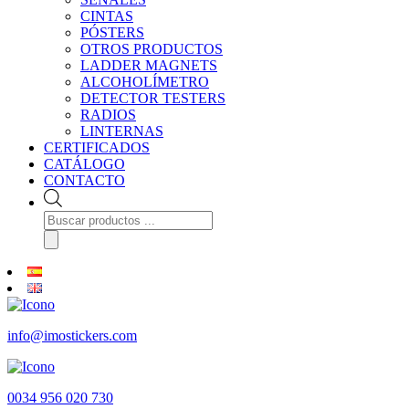
CINTAS
PÓSTERS
OTROS PRODUCTOS
LADDER MAGNETS
ALCOHOLÍMETRO
DETECTOR TESTERS
RADIOS
LINTERNAS
CERTIFICADOS
CATÁLOGO
CONTACTO
Búsqueda
de
productos
info@imostickers.com
0034 956 020 730