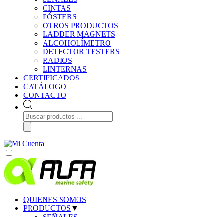
CINTAS
PÓSTERS
OTROS PRODUCTOS
LADDER MAGNETS
ALCOHOLÍMETRO
DETECTOR TESTERS
RADIOS
LINTERNAS
CERTIFICADOS
CATÁLOGO
CONTACTO
Búsqueda
de
productos
QUIENES SOMOS
PRODUCTOS
▼
SEÑALES