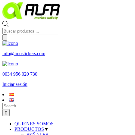
Skip
to
content
Búsqueda
de
productos
info@imostickers.com
0034 956 020 730
Iniciar sesión
Search
for:
QUIENES SOMOS
PRODUCTOS
▼
SEÑALES