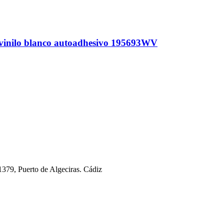
nilo blanco autoadhesivo 195693WV
11379, Puerto de Algeciras. Cádiz