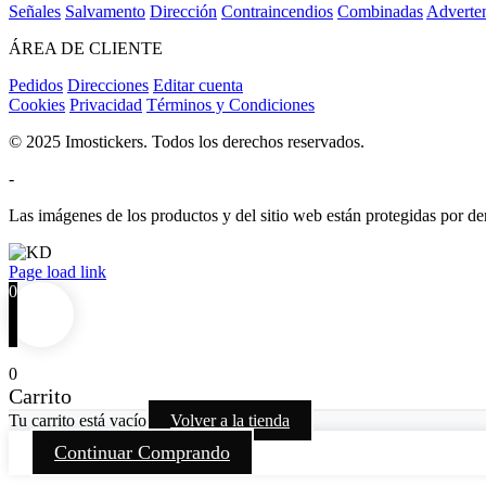
Señales
Salvamento
Dirección
Contraincendios
Combinadas
Adverte
ÁREA DE CLIENTE
Pedidos
Direcciones
Editar cuenta
Cookies
Privacidad
Términos y Condiciones
© 2025 Imostickers. Todos los derechos reservados.
-
Las imágenes de los productos y del sitio web están protegidas por der
Facebook
Twitter
Instagram
Pinterest
Page load link
0
0
Carrito
Tu carrito está vacío
Volver a la tienda
Continuar Comprando
Go