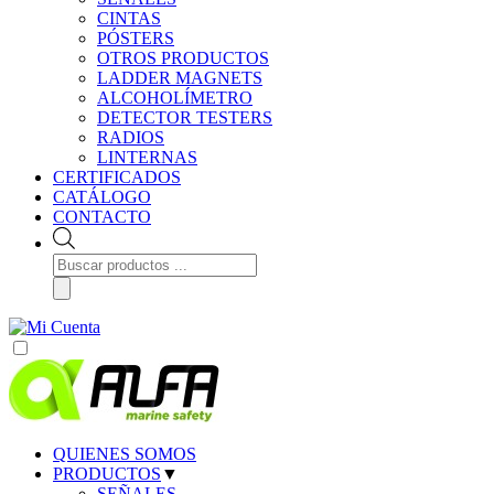
CINTAS
PÓSTERS
OTROS PRODUCTOS
LADDER MAGNETS
ALCOHOLÍMETRO
DETECTOR TESTERS
RADIOS
LINTERNAS
CERTIFICADOS
CATÁLOGO
CONTACTO
Búsqueda
de
productos
QUIENES SOMOS
PRODUCTOS
▼
SEÑALES