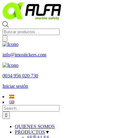
Skip
to
content
Búsqueda
de
productos
info@imostickers.com
0034 956 020 730
Iniciar sesión
Search
for:
QUIENES SOMOS
PRODUCTOS
▼
SEÑALES