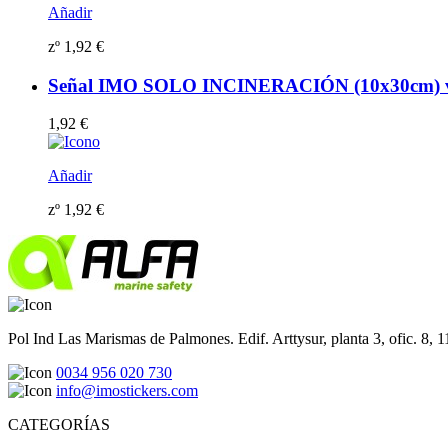
Añadir
zº
1,92
€
Señal IMO SOLO INCINERACIÓN (10x30cm) vi
1,92
€
Añadir
zº
1,92
€
Pol Ind Las Marismas de Palmones. Edif. Arttysur, planta 3, ofic. 8, 
0034 956 020 730
info@imostickers.com
CATEGORÍAS