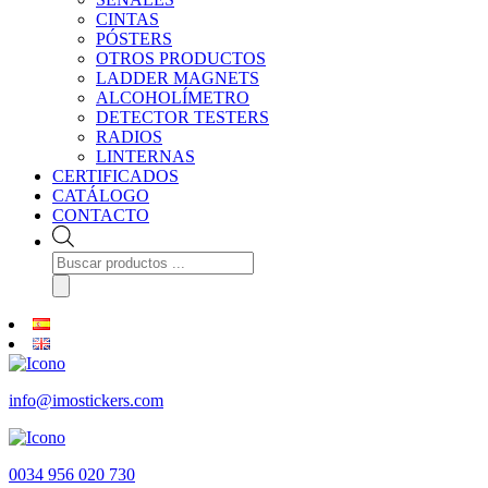
CINTAS
PÓSTERS
OTROS PRODUCTOS
LADDER MAGNETS
ALCOHOLÍMETRO
DETECTOR TESTERS
RADIOS
LINTERNAS
CERTIFICADOS
CATÁLOGO
CONTACTO
Búsqueda
de
productos
info@imostickers.com
0034 956 020 730