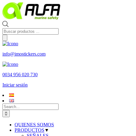
Skip
to
content
Búsqueda
de
productos
info@imostickers.com
0034 956 020 730
Iniciar sesión
Search
for:
QUIENES SOMOS
PRODUCTOS
▼
SEÑALES