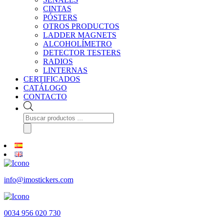
CINTAS
PÓSTERS
OTROS PRODUCTOS
LADDER MAGNETS
ALCOHOLÍMETRO
DETECTOR TESTERS
RADIOS
LINTERNAS
CERTIFICADOS
CATÁLOGO
CONTACTO
Búsqueda
de
productos
info@imostickers.com
0034 956 020 730