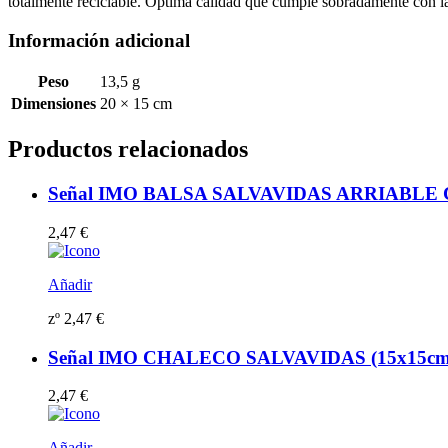
totalmente reciclable. Óptima calidad que cumple sobradamente con
Información adicional
Peso
13,5 g
Dimensiones
20 × 15 cm
Productos relacionados
Señal IMO BALSA SALVAVIDAS ARRIABLE CON 
2,47
€
Añadir
zº
2,47
€
Señal IMO CHALECO SALVAVIDAS (15x15cm) vi
2,47
€
Añadir