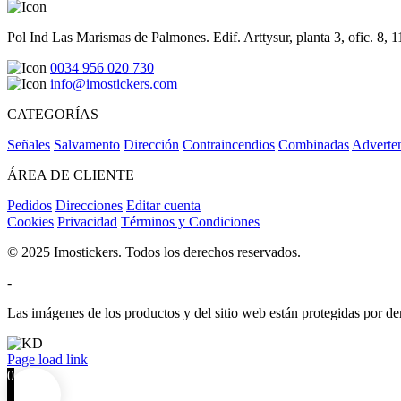
Pol Ind Las Marismas de Palmones. Edif. Arttysur, planta 3, ofic. 8, 
0034 956 020 730
info@imostickers.com
CATEGORÍAS
Señales
Salvamento
Dirección
Contraincendios
Combinadas
Adverte
ÁREA DE CLIENTE
Pedidos
Direcciones
Editar cuenta
Cookies
Privacidad
Términos y Condiciones
© 2025 Imostickers. Todos los derechos reservados.
-
Las imágenes de los productos y del sitio web están protegidas por der
Facebook
Twitter
Instagram
Pinterest
Page load link
0