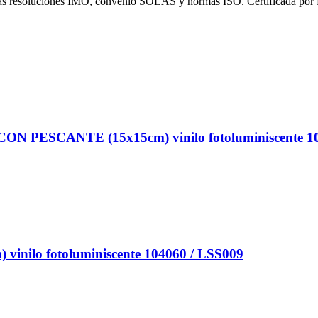
 las resoluciones IMO, convenio SOLAS y normas ISO. Certificada por
PESCANTE (15x15cm) vinilo fotoluminiscente 10
nilo fotoluminiscente 104060 / LSS009