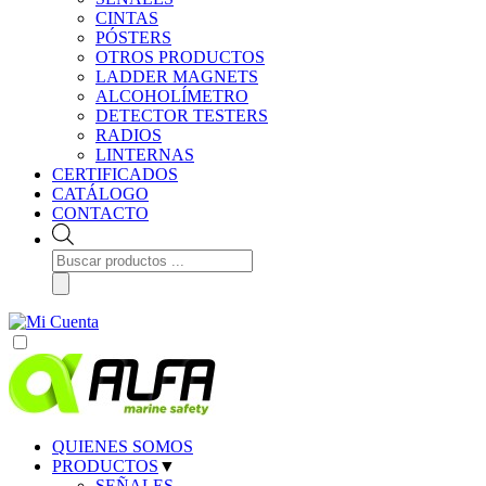
CINTAS
PÓSTERS
OTROS PRODUCTOS
LADDER MAGNETS
ALCOHOLÍMETRO
DETECTOR TESTERS
RADIOS
LINTERNAS
CERTIFICADOS
CATÁLOGO
CONTACTO
Búsqueda
de
productos
QUIENES SOMOS
PRODUCTOS
▼
SEÑALES