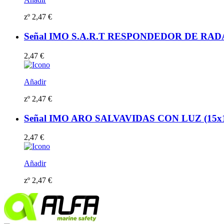
zº
2,47
€
Señal IMO S.A.R.T RESPONDEDOR DE RADAR (1
2,47
€
Añadir
zº
2,47
€
Señal IMO ARO SALVAVIDAS CON LUZ (15x15cm)
2,47
€
Añadir
zº
2,47
€