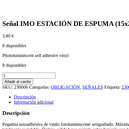
Señal IMO ESTACIÓN DE ESPUMA (15x20cm
3,80
€
8 disponibles
Photoluminiscent self adhesive vinyl
8 disponibles
Señal
IMO
Añadir al carrito
ESTACIÓN
SKU:
230006
Categorías:
OBLIGACIÓN
,
SEÑALES
Etiqueta:
230
DE
ESPUMA
Descripción
(15x20cm)
Información adicional
vinilo
fotoluminiscente
Descripción
230006
cantidad
Pegatina autoadhesiva de vinilo fotoluminiscente serigrafiado. Máxima