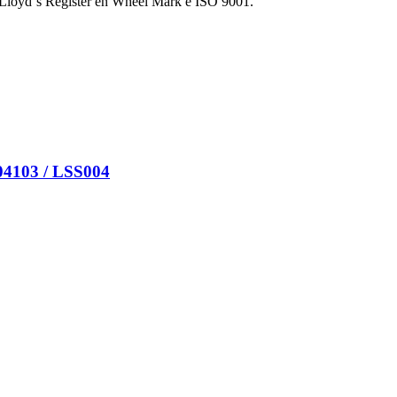
 Lloyd´s Register en Wheel Mark e ISO 9001.
4103 / LSS004