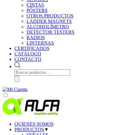
CINTAS
PÓSTERS
OTROS PRODUCTOS
LADDER MAGNETS
ALCOHOLÍMETRO
DETECTOR TESTERS
RADIOS
LINTERNAS
CERTIFICADOS
CATÁLOGO
CONTACTO
Búsqueda
de
productos
QUIENES SOMOS
PRODUCTOS
▼
SEÑALES