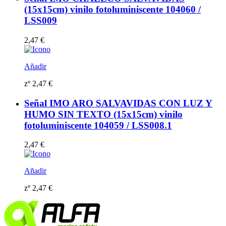
(15x15cm) vinilo fotoluminiscente 104060 /
LSS009
2,47
€
Añadir
zº
2,47
€
Señal IMO ARO SALVAVIDAS CON LUZ Y
HUMO SIN TEXTO (15x15cm) vinilo
fotoluminiscente 104059 / LSS008.1
2,47
€
Añadir
zº
2,47
€