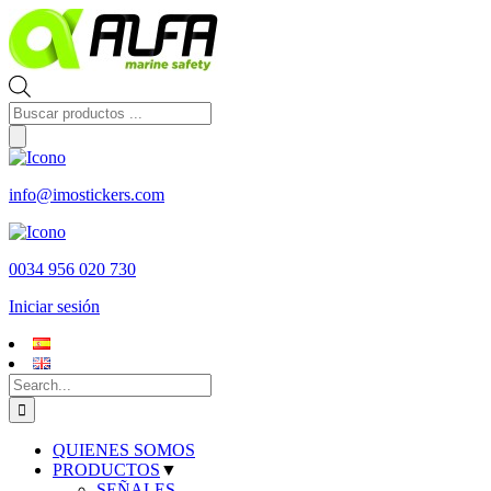
Skip
to
content
Búsqueda
de
productos
info@imostickers.com
0034 956 020 730
Iniciar sesión
Search
for:
QUIENES SOMOS
PRODUCTOS
▼
SEÑALES