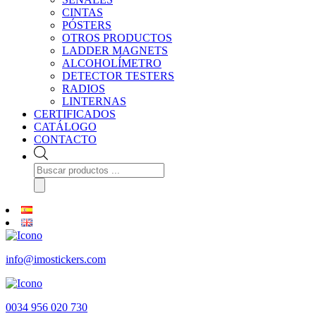
CINTAS
PÓSTERS
OTROS PRODUCTOS
LADDER MAGNETS
ALCOHOLÍMETRO
DETECTOR TESTERS
RADIOS
LINTERNAS
CERTIFICADOS
CATÁLOGO
CONTACTO
Búsqueda
de
productos
info@imostickers.com
0034 956 020 730