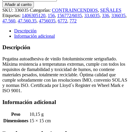
IMO
Añadir al carrito
PUERTA
SKU:
336035
Categorías:
CONTRAINCENDIOS
,
SEÑALES
CONTRAINCENDIOS
Etiquetas:
1406305120
,
156
,
156772/6035
,
33.6035
,
336
,
336035
,
CORREDERA
47.560
,
47.560.35
,
4756035
,
6772
,
772
CLASE
"A"
Descripción
CON
Información adicional
CIERRE
AUTOMÁTICO
Descripción
(15x15cm)
vinilo
Pegatina autoadhesiva de vinilo fotoluminiscente serigrafiado.
fotoluminiscente
Máxima resistencia a temperaturas extremas, cumple con todos los
156772/6035
requisitos de flamabilidad y toxicidad de humos, no contiene
cantidad
materiales pesados, totalmente reciclable. Óptima calidad que
cumple sobradamente con las resoluciones IMO, convenio SOLAS
y normas ISO. Certificada por Lloyd´s Register en Wheel Mark e
ISO 9001.
Información adicional
Peso
10,15 g
Dimensiones
15 × 15 cm