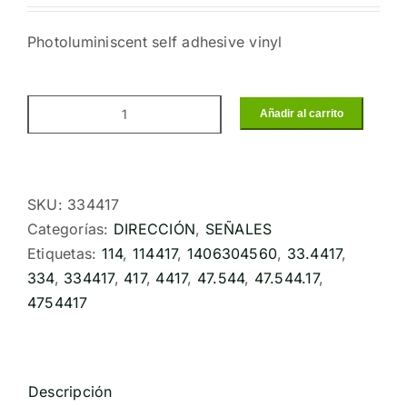
Photoluminiscent self adhesive vinyl
Añadir al carrito
Señal
IMO
SALIDA
SOLO
SKU:
334417
PARA
Categorías:
DIRECCIÓN
,
SEÑALES
USO
Etiquetas:
114
,
114417
,
1406304560
,
33.4417
,
DE
334
,
334417
,
417
,
4417
,
47.544
,
47.544.17
,
EMERGENCIA
4754417
HOMBRE
CORRIENDO
HACIA
Descripción
LA