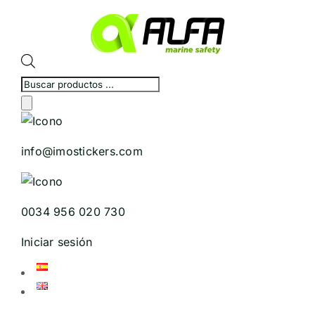
Skip
to
content
Búsqueda
de
productos
info@imostickers.com
0034 956 020 730
Iniciar sesión