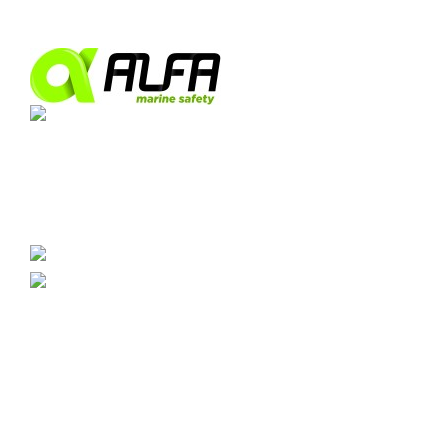
Pol Ind Las Marismas de Palmones. Edif. Arttysur,
planta 3, ofic. 8, 11379, Puerto de Algeciras.
Cádiz
0034 956 020 730
info@imostickers.com
CATEGORÍAS
Señales
Salvamento
Dirección
Contraincendios
Combinadas
Advertencia
Alcoholímetro
Radios
ÁREA DE CLIENTE