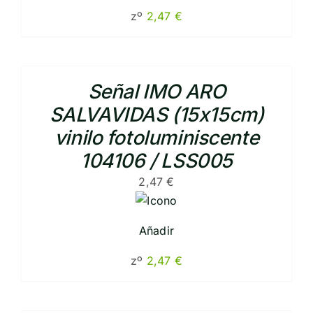
zº
2,47
€
Señal IMO ARO
SALVAVIDAS (15x15cm)
vinilo fotoluminiscente
104106 / LSS005
2,47
€
Añadir
zº
2,47
€