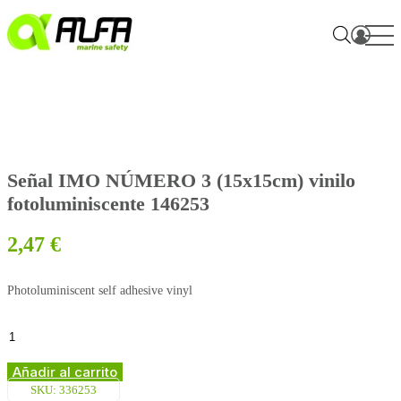
Skip
to
content
Señal IMO NÚMERO 3 (15x15cm) vinilo
fotoluminiscente 146253
2,47
€
Photoluminiscent self adhesive vinyl
Señal
IMO
NÚMERO
Añadir al carrito
3
SKU:
336253
(15x15cm)