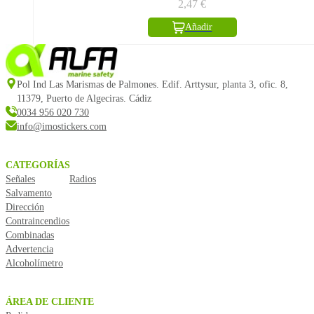
2,47
€
Añadir
Pol Ind Las Marismas de Palmones. Edif. Arttysur, planta 3, ofic. 8,
11379, Puerto de Algeciras. Cádiz
0034 956 020 730
info@imostickers.com
CATEGORÍAS
Señales
Radios
Salvamento
Dirección
Contraincendios
Combinadas
Advertencia
Alcoholímetro
ÁREA DE CLIENTE