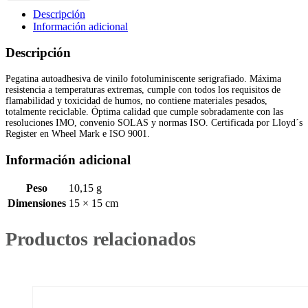
vinilo
Descripción
fotoluminiscente
Información adicional
146253
cantidad
Descripción
Pegatina autoadhesiva de vinilo fotoluminiscente serigrafiado. Máxima
resistencia a temperaturas extremas, cumple con todos los requisitos de
flamabilidad y toxicidad de humos, no contiene materiales pesados,
totalmente reciclable. Óptima calidad que cumple sobradamente con las
resoluciones IMO, convenio SOLAS y normas ISO. Certificada por Lloyd´s
Register en Wheel Mark e ISO 9001.
Información adicional
Peso
10,15 g
Dimensiones
15 × 15 cm
Productos relacionados