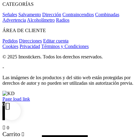
CATEGORÍAS
Señales
Salvamento
Dirección
Contraincendios
Combinadas
Advertencia
Alcoholímetro
Radios
ÁREA DE CLIENTE
Pedidos
Direcciones
Editar cuenta
Cookies
Privacidad
Términos y Condiciones
© 2025 Imostickers. Todos los derechos reservados.
-
Las imágenes de los productos y del sitio web están protegidas por
derechos de autor y no pueden ser utilizadas sin autorización previa.
Facebook
Twitter
Instagram
Pinterest
Page load link
0
0
Carrito