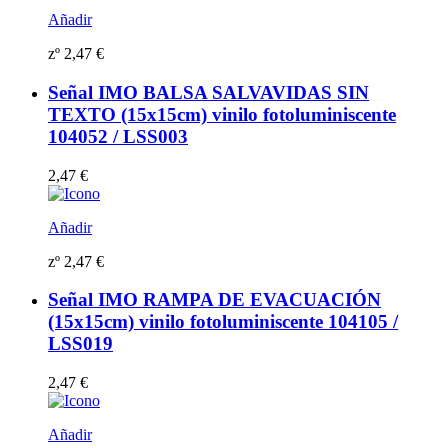
Añadir
zº
2,47
€
Señal IMO BALSA SALVAVIDAS SIN
TEXTO (15x15cm) vinilo fotoluminiscente
104052 / LSS003
2,47
€
Añadir
zº
2,47
€
Señal IMO RAMPA DE EVACUACIÓN
(15x15cm) vinilo fotoluminiscente 104105 /
LSS019
2,47
€
Añadir