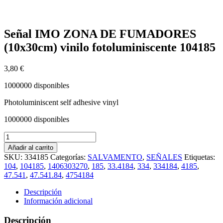
Señal IMO ZONA DE FUMADORES
(10x30cm) vinilo fotoluminiscente 104185
3,80
€
1000000 disponibles
Photoluminiscent self adhesive vinyl
1000000 disponibles
Señal
IMO
Añadir al carrito
ZONA
SKU:
334185
Categorías:
SALVAMENTO
,
SEÑALES
Etiquetas:
DE
104
,
104185
,
1406303270
,
185
,
33.4184
,
334
,
334184
,
4185
,
FUMADORES
47.541
,
47.541.84
,
4754184
(10x30cm)
vinilo
Descripción
fotoluminiscente
Información adicional
104185
cantidad
Descripción