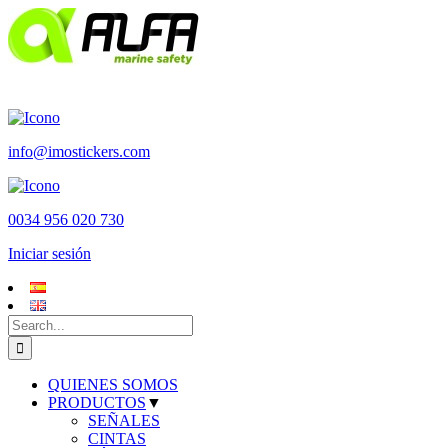
Skip
to
content
info@imostickers.com
0034 956 020 730
Iniciar sesión
Search
for:
QUIENES SOMOS
PRODUCTOS
▼
SEÑALES
CINTAS