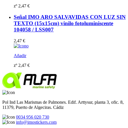
zº
2,47
€
Señal IMO ARO SALVAVIDAS CON LUZ SIN
TEXTO (15x15cm) vinilo fotoluminiscente
104058 / LSS007
2,47
€
Añadir
zº
2,47
€
Pol Ind Las Marismas de Palmones. Edif. Arttysur, planta 3, ofic. 8,
11379, Puerto de Algeciras. Cádiz
0034 956 020 730
info@imostickers.com