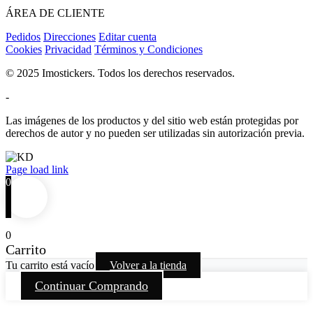
ÁREA DE CLIENTE
Pedidos
Direcciones
Editar cuenta
Cookies
Privacidad
Términos y Condiciones
© 2025 Imostickers. Todos los derechos reservados.
-
Las imágenes de los productos y del sitio web están protegidas por
derechos de autor y no pueden ser utilizadas sin autorización previa.
Facebook
Twitter
Instagram
Pinterest
Page load link
0
0
Carrito
Tu carrito está vacío
Volver a la tienda
Continuar Comprando
Go