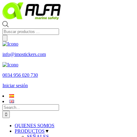
Skip
to
content
Búsqueda
de
productos
info@imostickers.com
0034 956 020 730
Iniciar sesión
Search
for:
QUIENES SOMOS
PRODUCTOS
▼
SEÑALES