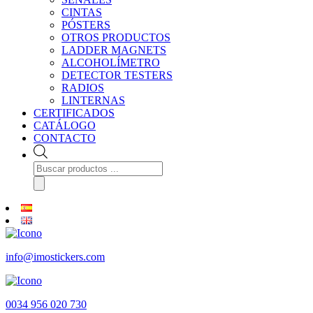
CINTAS
PÓSTERS
OTROS PRODUCTOS
LADDER MAGNETS
ALCOHOLÍMETRO
DETECTOR TESTERS
RADIOS
LINTERNAS
CERTIFICADOS
CATÁLOGO
CONTACTO
Búsqueda
de
productos
info@imostickers.com
0034 956 020 730