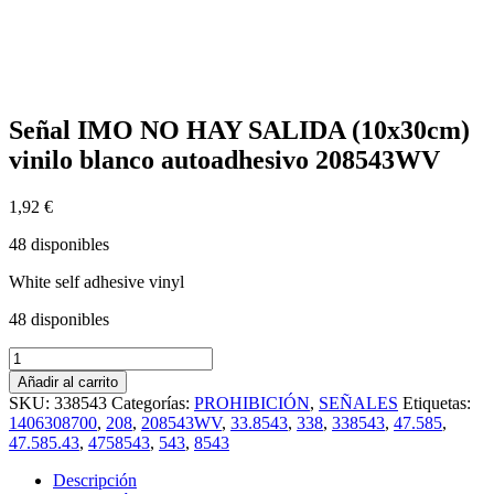
Señal IMO NO HAY SALIDA (10x30cm)
vinilo blanco autoadhesivo 208543WV
1,92
€
48 disponibles
White self adhesive vinyl
48 disponibles
Señal
IMO
Añadir al carrito
NO
SKU:
338543
Categorías:
PROHIBICIÓN
,
SEÑALES
Etiquetas:
HAY
1406308700
,
208
,
208543WV
,
33.8543
,
338
,
338543
,
47.585
,
SALIDA
47.585.43
,
4758543
,
543
,
8543
(10x30cm)
vinilo
Descripción