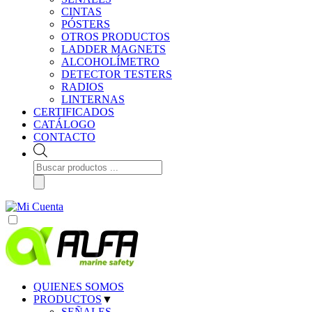
CINTAS
PÓSTERS
OTROS PRODUCTOS
LADDER MAGNETS
ALCOHOLÍMETRO
DETECTOR TESTERS
RADIOS
LINTERNAS
CERTIFICADOS
CATÁLOGO
CONTACTO
Búsqueda
de
productos
QUIENES SOMOS
PRODUCTOS
▼
SEÑALES