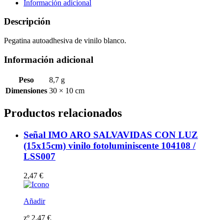
blanco
Información adicional
autoadhesivo
208543WV
Descripción
cantidad
Pegatina autoadhesiva de vinilo blanco.
Información adicional
Peso
8,7 g
Dimensiones
30 × 10 cm
Productos relacionados
Señal IMO ARO SALVAVIDAS CON LUZ
(15x15cm) vinilo fotoluminiscente 104108 /
LSS007
2,47
€
Añadir
zº
2,47
€