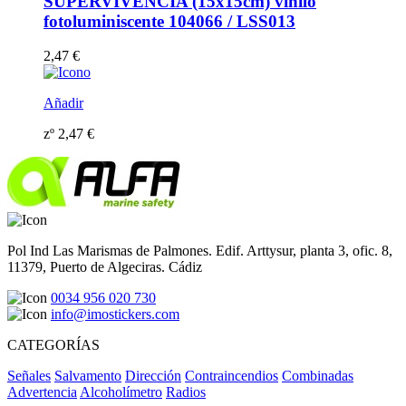
SUPERVIVENCIA (15x15cm) vinilo
fotoluminiscente 104066 / LSS013
2,47
€
Añadir
zº
2,47
€
Pol Ind Las Marismas de Palmones. Edif. Arttysur, planta 3, ofic. 8,
11379, Puerto de Algeciras. Cádiz
0034 956 020 730
info@imostickers.com
CATEGORÍAS
Señales
Salvamento
Dirección
Contraincendios
Combinadas
Advertencia
Alcoholímetro
Radios