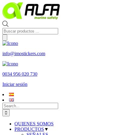
Skip
to
content
Búsqueda
de
productos
info@imostickers.com
0034 956 020 730
Iniciar sesión
Search
for:
QUIENES SOMOS
PRODUCTOS
▼
SEÑALES