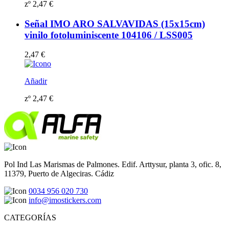
zº
2,47
€
Señal IMO ARO SALVAVIDAS (15x15cm)
vinilo fotoluminiscente 104106 / LSS005
2,47
€
Añadir
zº
2,47
€
Pol Ind Las Marismas de Palmones. Edif. Arttysur, planta 3, ofic. 8,
11379, Puerto de Algeciras. Cádiz
0034 956 020 730
info@imostickers.com
CATEGORÍAS