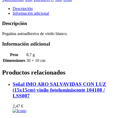
EN
MANTENIMIENTO
Descripción
(10x30cm)
Información adicional
vinilo
blanco
Descripción
autoadhesivo
208508WV
Pegatina autoadhesiva de vinilo blanco.
cantidad
Información adicional
Peso
8,7 g
Dimensiones
30 × 10 cm
Productos relacionados
Señal IMO ARO SALVAVIDAS CON LUZ
(15x15cm) vinilo fotoluminiscente 104108 /
LSS007
2,47
€