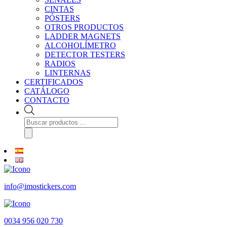
CINTAS
PÓSTERS
OTROS PRODUCTOS
LADDER MAGNETS
ALCOHOLÍMETRO
DETECTOR TESTERS
RADIOS
LINTERNAS
CERTIFICADOS
CATÁLOGO
CONTACTO
Búsqueda
de
productos
info@imostickers.com
0034 956 020 730