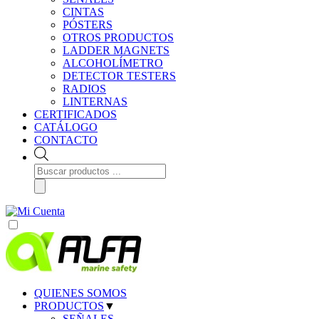
CINTAS
PÓSTERS
OTROS PRODUCTOS
LADDER MAGNETS
ALCOHOLÍMETRO
DETECTOR TESTERS
RADIOS
LINTERNAS
CERTIFICADOS
CATÁLOGO
CONTACTO
Búsqueda
de
productos
QUIENES SOMOS
PRODUCTOS
▼
SEÑALES