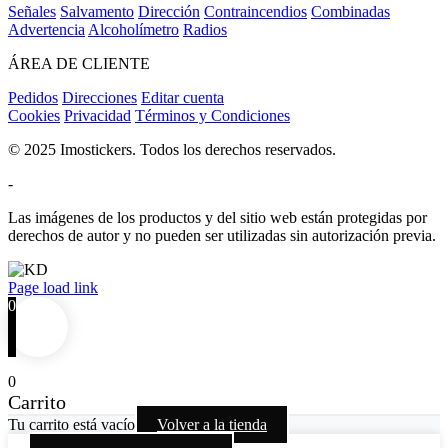
Señales
Salvamento
Dirección
Contraincendios
Combinadas
Advertencia
Alcoholímetro
Radios
ÁREA DE CLIENTE
Pedidos
Direcciones
Editar cuenta
Cookies
Privacidad
Términos y Condiciones
© 2025 Imostickers. Todos los derechos reservados.
-
Las imágenes de los productos y del sitio web están protegidas por
derechos de autor y no pueden ser utilizadas sin autorización previa.
Facebook
Twitter
Instagram
Pinterest
Page load link
0
0
Carrito
Tu carrito está vacío
Volver a la tienda