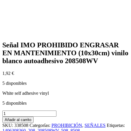
Señal IMO PROHIBIDO ENGRASAR
EN MANTENIMIENTO (10x30cm) vinilo
blanco autoadhesivo 208508WV
1,92
€
5 disponibles
White self adhesive vinyl
5 disponibles
Señal
IMO
Añadir al carrito
PROHIBIDO
SKU:
338508
Categorías:
PROHIBICIÓN
,
SEÑALES
Etiquetas:
ENGRASAR
1406308360
,
208
,
208508WV
,
508
,
8508