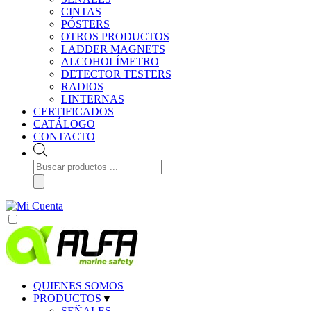
CINTAS
PÓSTERS
OTROS PRODUCTOS
LADDER MAGNETS
ALCOHOLÍMETRO
DETECTOR TESTERS
RADIOS
LINTERNAS
CERTIFICADOS
CATÁLOGO
CONTACTO
Búsqueda
de
productos
QUIENES SOMOS
PRODUCTOS
▼
SEÑALES