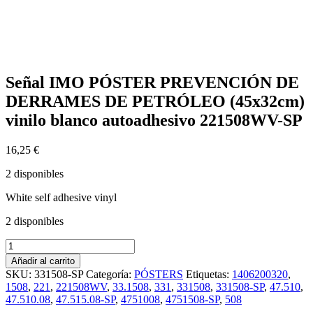
Señal IMO PÓSTER PREVENCIÓN DE
DERRAMES DE PETRÓLEO (45x32cm)
vinilo blanco autoadhesivo 221508WV-SP
16,25
€
2 disponibles
White self adhesive vinyl
2 disponibles
Señal
IMO
Añadir al carrito
PÓSTER
SKU:
331508-SP
Categoría:
PÓSTERS
Etiquetas:
1406200320
,
PREVENCIÓN
1508
,
221
,
221508WV
,
33.1508
,
331
,
331508
,
331508-SP
,
47.510
,
DE
47.510.08
,
47.515.08-SP
,
4751008
,
4751508-SP
,
508
DERRAMES