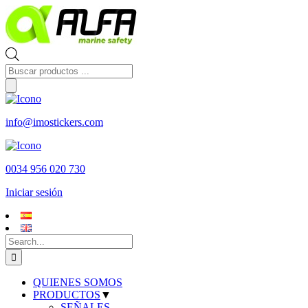
Skip
to
content
Búsqueda
de
productos
info@imostickers.com
0034 956 020 730
Iniciar sesión
Search
for:
QUIENES SOMOS
PRODUCTOS
▼
SEÑALES