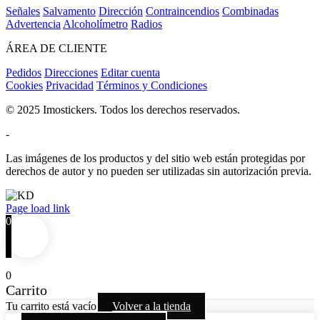
Señales
Salvamento
Dirección
Contraincendios
Combinadas
Advertencia
Alcoholímetro
Radios
ÁREA DE CLIENTE
Pedidos
Direcciones
Editar cuenta
Cookies
Privacidad
Términos y Condiciones
© 2025 Imostickers. Todos los derechos reservados.
-
Las imágenes de los productos y del sitio web están protegidas por
derechos de autor y no pueden ser utilizadas sin autorización previa.
Facebook
Twitter
Instagram
Pinterest
Page load link
0
0
Carrito
Tu carrito está vacío
Volver a la tienda