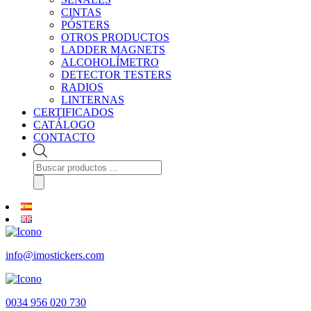
CINTAS
PÓSTERS
OTROS PRODUCTOS
LADDER MAGNETS
ALCOHOLÍMETRO
DETECTOR TESTERS
RADIOS
LINTERNAS
CERTIFICADOS
CATÁLOGO
CONTACTO
Búsqueda
de
productos
info@imostickers.com
0034 956 020 730