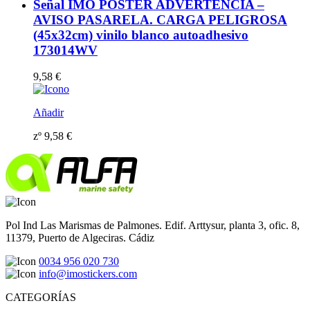
Señal IMO PÓSTER ADVERTENCIA –
AVISO PASARELA. CARGA PELIGROSA
(45x32cm) vinilo blanco autoadhesivo
173014WV
9,58
€
Añadir
zº
9,58
€
Pol Ind Las Marismas de Palmones. Edif. Arttysur, planta 3, ofic. 8,
11379, Puerto de Algeciras. Cádiz
0034 956 020 730
info@imostickers.com
CATEGORÍAS