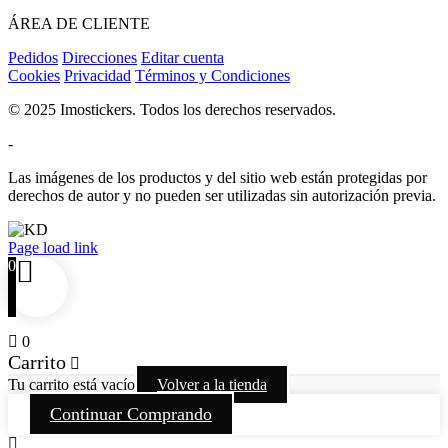
ÁREA DE CLIENTE
Pedidos
Direcciones
Editar cuenta
Cookies
Privacidad
Términos y Condiciones
© 2025 Imostickers. Todos los derechos reservados.
-
Las imágenes de los productos y del sitio web están protegidas por
derechos de autor y no pueden ser utilizadas sin autorización previa.
Facebook
Twitter
Instagram
Pinterest
Page load link
0
0
Carrito
Tu carrito está vacío
Volver a la tienda
Continuar Comprando