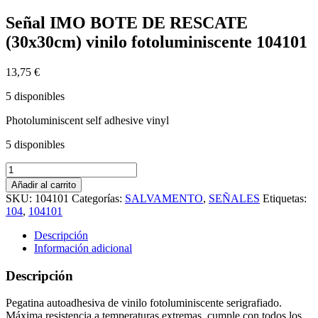
Señal IMO BOTE DE RESCATE
(30x30cm) vinilo fotoluminiscente 104101
13,75
€
5 disponibles
Photoluminiscent self adhesive vinyl
5 disponibles
Señal
IMO
Añadir al carrito
BOTE
SKU:
104101
Categorías:
SALVAMENTO
,
SEÑALES
Etiquetas:
DE
104
,
104101
RESCATE
(30x30cm)
Descripción
vinilo
Información adicional
fotoluminiscente
104101
Descripción
cantidad
Pegatina autoadhesiva de vinilo fotoluminiscente serigrafiado.
Máxima resistencia a temperaturas extremas, cumple con todos los