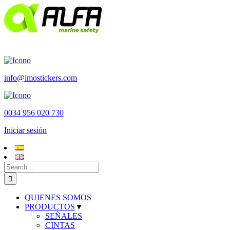
Skip
to
content
info@imostickers.com
0034 956 020 730
Iniciar sesión
Search
for:
QUIENES SOMOS
PRODUCTOS
▼
SEÑALES
CINTAS