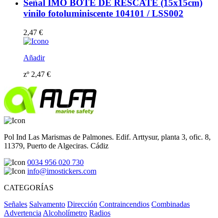
Señal IMO BOTE DE RESCATE (15x15cm)
vinilo fotoluminiscente 104101 / LSS002
2,47
€
Añadir
zº
2,47
€
Pol Ind Las Marismas de Palmones. Edif. Arttysur, planta 3, ofic. 8,
11379, Puerto de Algeciras. Cádiz
0034 956 020 730
info@imostickers.com
CATEGORÍAS
Señales
Salvamento
Dirección
Contraincendios
Combinadas
Advertencia
Alcoholímetro
Radios