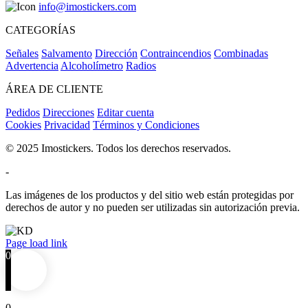
info@imostickers.com
CATEGORÍAS
Señales
Salvamento
Dirección
Contraincendios
Combinadas
Advertencia
Alcoholímetro
Radios
ÁREA DE CLIENTE
Pedidos
Direcciones
Editar cuenta
Cookies
Privacidad
Términos y Condiciones
© 2025 Imostickers. Todos los derechos reservados.
-
Las imágenes de los productos y del sitio web están protegidas por
derechos de autor y no pueden ser utilizadas sin autorización previa.
Facebook
Twitter
Instagram
Pinterest
Page load link
0
0