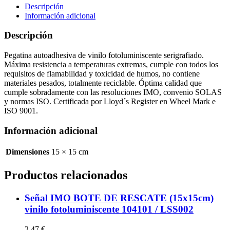
(15x15cm)
Descripción
vinilo
Información adicional
fotoluminiscente
104052
Descripción
/
LSS003
Pegatina autoadhesiva de vinilo fotoluminiscente serigrafiado.
cantidad
Máxima resistencia a temperaturas extremas, cumple con todos los
requisitos de flamabilidad y toxicidad de humos, no contiene
materiales pesados, totalmente reciclable. Óptima calidad que
cumple sobradamente con las resoluciones IMO, convenio SOLAS
y normas ISO. Certificada por Lloyd´s Register en Wheel Mark e
ISO 9001.
Información adicional
Dimensiones
15 × 15 cm
Productos relacionados
Señal IMO BOTE DE RESCATE (15x15cm)
vinilo fotoluminiscente 104101 / LSS002
2,47
€