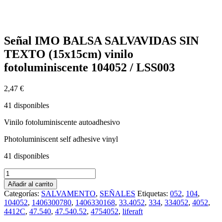
Señal IMO BALSA SALVAVIDAS SIN
TEXTO (15x15cm) vinilo
fotoluminiscente 104052 / LSS003
2,47
€
41 disponibles
Vinilo fotoluminiscente autoadhesivo
Photoluminiscent self adhesive vinyl
41 disponibles
Señal
IMO
Añadir al carrito
BALSA
Categorías:
SALVAMENTO
,
SEÑALES
Etiquetas:
052
,
104
,
SALVAVIDAS
104052
,
1406300780
,
1406330168
,
33.4052
,
334
,
334052
,
4052
,
SIN
4412C
,
47.540
,
47.540.52
,
4754052
,
liferaft
TEXTO