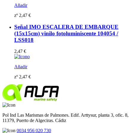
Añadir
zº
2,47
€
Señal IMO ESCALERA DE EMBARQUE
(15x15cm) vinilo fotoluminiscente 104054 /
LSS018
2,47
€
Añadir
zº
2,47
€
Pol Ind Las Marismas de Palmones. Edif. Arttysur, planta 3, ofic. 8,
11379, Puerto de Algeciras. Cádiz
0034 956 020 730