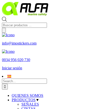
Skip
to
content
Búsqueda
de
productos
info@imostickers.com
0034 956 020 730
Iniciar sesión
Search
for:
QUIENES SOMOS
PRODUCTOS
▼
SEÑALES
CINTAS