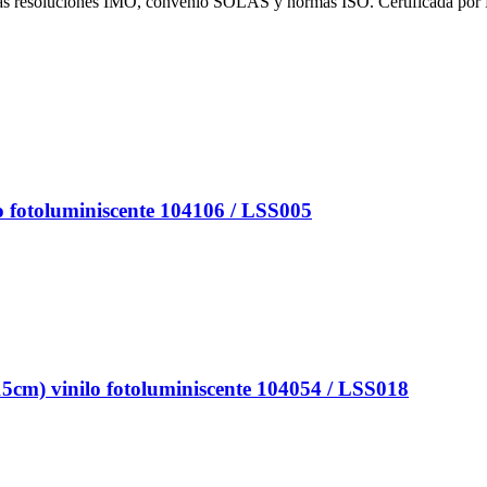
 las resoluciones IMO, convenio SOLAS y normas ISO. Certificada por
otoluminiscente 104106 / LSS005
vinilo fotoluminiscente 104054 / LSS018