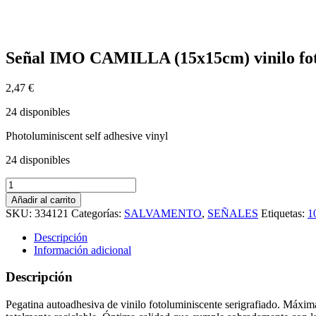
Señal IMO CAMILLA (15x15cm) vinilo fot
2,47
€
24 disponibles
Photoluminiscent self adhesive vinyl
24 disponibles
Señal
IMO
Añadir al carrito
CAMILLA
SKU:
334121
Categorías:
SALVAMENTO
,
SEÑALES
Etiquetas:
1
(15x15cm)
vinilo
Descripción
fotoluminiscente
Información adicional
104121
/
Descripción
EES005
cantidad
Pegatina autoadhesiva de vinilo fotoluminiscente serigrafiado. Máxima