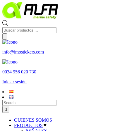
Skip
to
content
Búsqueda
de
productos
info@imostickers.com
0034 956 020 730
Iniciar sesión
Search
for:
QUIENES SOMOS
PRODUCTOS
▼
SEÑALES