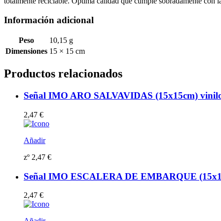
totalmente reciclable. Óptima calidad que cumple sobradamente con
Información adicional
Peso
10,15 g
Dimensiones
15 × 15 cm
Productos relacionados
Señal IMO ARO SALVAVIDAS (15x15cm) vinilo f
2,47
€
Añadir
zº
2,47
€
Señal IMO ESCALERA DE EMBARQUE (15x15cm) 
2,47
€
Añadir