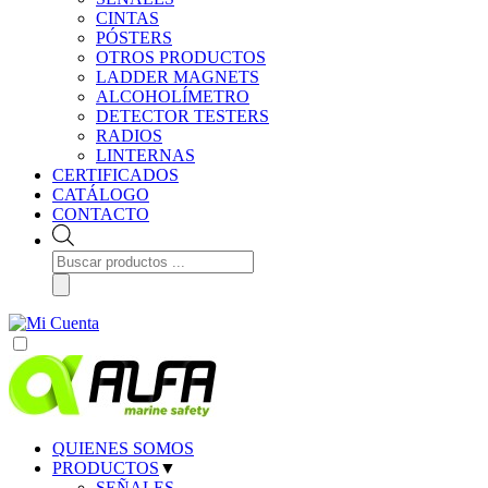
CINTAS
PÓSTERS
OTROS PRODUCTOS
LADDER MAGNETS
ALCOHOLÍMETRO
DETECTOR TESTERS
RADIOS
LINTERNAS
CERTIFICADOS
CATÁLOGO
CONTACTO
Búsqueda
de
productos
QUIENES SOMOS
PRODUCTOS
▼
SEÑALES