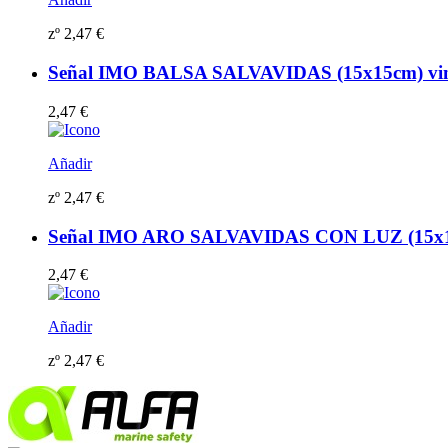
zº
2,47
€
Señal IMO BALSA SALVAVIDAS (15x15cm) vinil
2,47
€
Añadir
zº
2,47
€
Señal IMO ARO SALVAVIDAS CON LUZ (15x15cm)
2,47
€
Añadir
zº
2,47
€