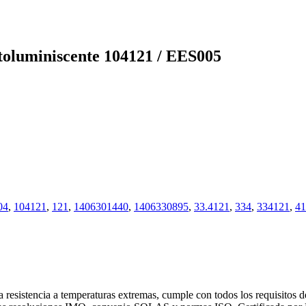
oluminiscente 104121 / EES005
04
,
104121
,
121
,
1406301440
,
1406330895
,
33.4121
,
334
,
334121
,
41
 resistencia a temperaturas extremas, cumple con todos los requisitos 