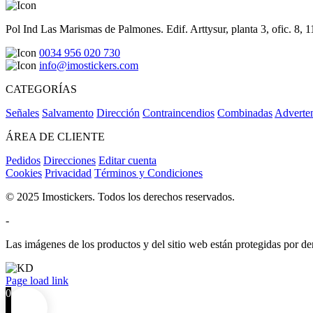
Pol Ind Las Marismas de Palmones. Edif. Arttysur, planta 3, ofic. 8, 
0034 956 020 730
info@imostickers.com
CATEGORÍAS
Señales
Salvamento
Dirección
Contraincendios
Combinadas
Adverte
ÁREA DE CLIENTE
Pedidos
Direcciones
Editar cuenta
Cookies
Privacidad
Términos y Condiciones
© 2025 Imostickers. Todos los derechos reservados.
-
Las imágenes de los productos y del sitio web están protegidas por der
Facebook
Twitter
Instagram
Pinterest
Page load link
0