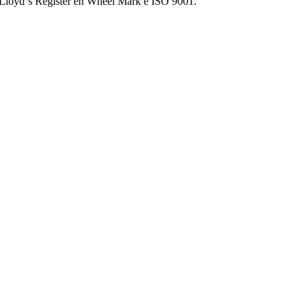
 Lloyd´s Register en Wheel Mark e ISO 9001.