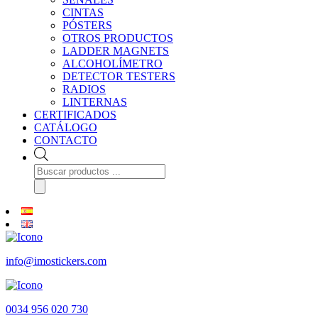
CINTAS
PÓSTERS
OTROS PRODUCTOS
LADDER MAGNETS
ALCOHOLÍMETRO
DETECTOR TESTERS
RADIOS
LINTERNAS
CERTIFICADOS
CATÁLOGO
CONTACTO
Búsqueda
de
productos
info@imostickers.com
0034 956 020 730