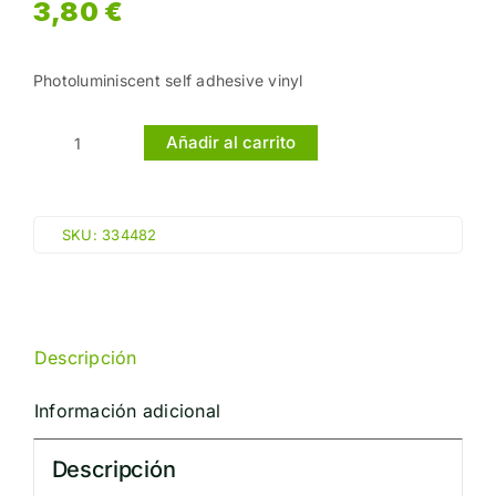
3,80
€
Photoluminiscent self adhesive vinyl
Añadir al carrito
Señal
IMO
DESLIZAR
SKU:
334482
HACIA
LA
IZQUIERDA
PARA
Descripción
ABRIR
(10x30cm)
Información adicional
vinilo
fotoluminiscente
Descripción
114482