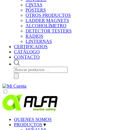
CINTAS
PÓSTERS
OTROS PRODUCTOS
LADDER MAGNETS
ALCOHOLÍMETRO
DETECTOR TESTERS
RADIOS
LINTERNAS
CERTIFICADOS
CATÁLOGO
CONTACTO
Búsqueda
de
productos
QUIENES SOMOS
PRODUCTOS
▼
SEÑALES