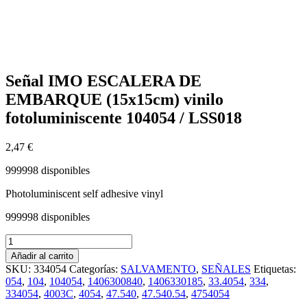
Señal IMO ESCALERA DE
EMBARQUE (15x15cm) vinilo
fotoluminiscente 104054 / LSS018
2,47
€
999998 disponibles
Photoluminiscent self adhesive vinyl
999998 disponibles
Señal
IMO
Añadir al carrito
ESCALERA
SKU:
334054
Categorías:
SALVAMENTO
,
SEÑALES
Etiquetas:
DE
054
,
104
,
104054
,
1406300840
,
1406330185
,
33.4054
,
334
,
EMBARQUE
334054
,
4003C
,
4054
,
47.540
,
47.540.54
,
4754054
(15x15cm)