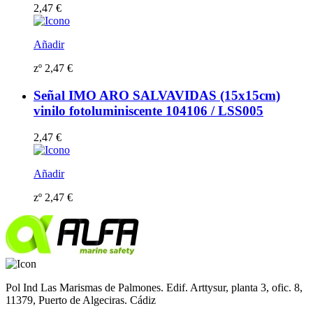
2,47
€
Añadir
zº
2,47
€
Señal IMO ARO SALVAVIDAS (15x15cm)
vinilo fotoluminiscente 104106 / LSS005
2,47
€
Añadir
zº
2,47
€
Pol Ind Las Marismas de Palmones. Edif. Arttysur, planta 3, ofic. 8,
11379, Puerto de Algeciras. Cádiz