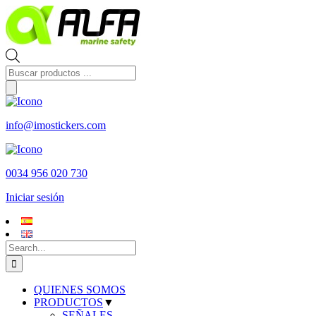
Skip
to
content
Búsqueda
de
productos
info@imostickers.com
0034 956 020 730
Iniciar sesión
Search
for:
QUIENES SOMOS
PRODUCTOS
▼
SEÑALES