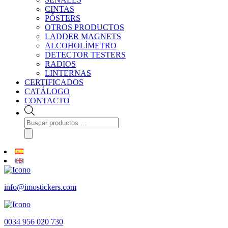
CINTAS
PÓSTERS
OTROS PRODUCTOS
LADDER MAGNETS
ALCOHOLÍMETRO
DETECTOR TESTERS
RADIOS
LINTERNAS
CERTIFICADOS
CATÁLOGO
CONTACTO
Búsqueda
de
productos
info@imostickers.com
0034 956 020 730