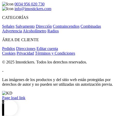
0034 956 020 730
info@imostickers.com
CATEGORÍAS
Señales
Salvamento
Dirección
Contraincendios
Combinadas
Advertencia
Alcoholímetro
Radios
ÁREA DE CLIENTE
Pedidos
Direcciones
Editar cuenta
Cookies
Privacidad
Términos y Condiciones
© 2025 Imostickers. Todos los derechos reservados.
-
Las imágenes de los productos y del sitio web están protegidas por
derechos de autor y no pueden ser utilizadas sin autorización previa.
Facebook
Twitter
Instagram
Pinterest
Page load link
0