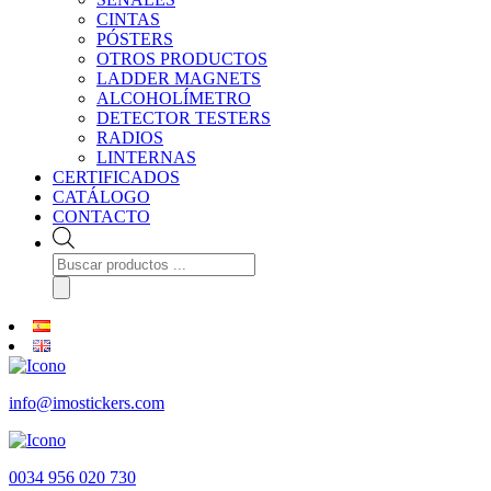
CINTAS
PÓSTERS
OTROS PRODUCTOS
LADDER MAGNETS
ALCOHOLÍMETRO
DETECTOR TESTERS
RADIOS
LINTERNAS
CERTIFICADOS
CATÁLOGO
CONTACTO
Búsqueda
de
productos
info@imostickers.com
0034 956 020 730