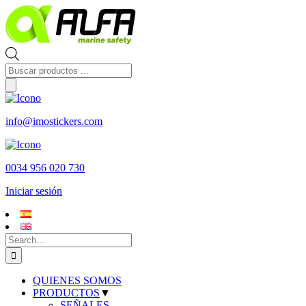
Skip
to
content
Búsqueda
de
productos
info@imostickers.com
0034 956 020 730
Iniciar sesión
Search
for:
QUIENES SOMOS
PRODUCTOS
▼
SEÑALES