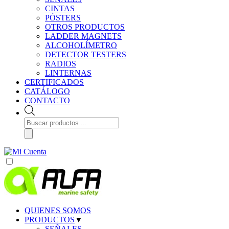
CINTAS
PÓSTERS
OTROS PRODUCTOS
LADDER MAGNETS
ALCOHOLÍMETRO
DETECTOR TESTERS
RADIOS
LINTERNAS
CERTIFICADOS
CATÁLOGO
CONTACTO
Búsqueda
de
productos
QUIENES SOMOS
PRODUCTOS
▼
SEÑALES