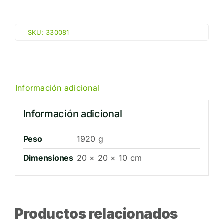
IMO
CINTA
SKU:
330081
AMARILLA/NEGRA
ANTIDESLIZANTE
(10cmx18,3m)
330081
Información adicional
cantidad
Información adicional
Peso
1920 g
Dimensiones
20 × 20 × 10 cm
Productos relacionados