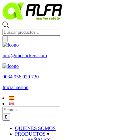
Skip
to
content
Búsqueda
de
productos
info@imostickers.com
0034 956 020 730
Iniciar sesión
Search
for:
QUIENES SOMOS
PRODUCTOS
▼
SEÑALES