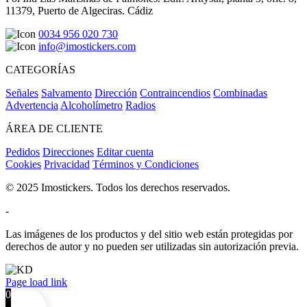
11379, Puerto de Algeciras. Cádiz
0034 956 020 730
info@imostickers.com
CATEGORÍAS
Señales
Salvamento
Dirección
Contraincendios
Combinadas
Advertencia
Alcoholímetro
Radios
ÁREA DE CLIENTE
Pedidos
Direcciones
Editar cuenta
Cookies
Privacidad
Términos y Condiciones
© 2025 Imostickers. Todos los derechos reservados.
-
Las imágenes de los productos y del sitio web están protegidas por
derechos de autor y no pueden ser utilizadas sin autorización previa.
Facebook
Twitter
Instagram
Pinterest
Page load link
0