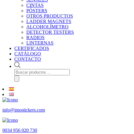
CINTAS
PÓSTERS
OTROS PRODUCTOS
LADDER MAGNETS
ALCOHOLÍMETRO
DETECTOR TESTERS
RADIOS
LINTERNAS
CERTIFICADOS
CATÁLOGO
CONTACTO
Búsqueda
de
productos
info@imostickers.com
0034 956 020 730