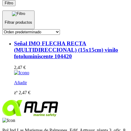
Filtro
Filtrar productos
Señal IMO FLECHA RECTA
(MULTIDIRECCIONAL) (15x15cm) vinilo
fotoluminiscente 104420
2,47
€
Añadir
zº
2,47
€
Pol Ind Las Marismas de Palmones. Edif. Arttysur, planta 3, ofic. 8,