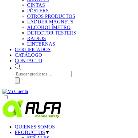
CINTAS
PÓSTERS
OTROS PRODUCTOS
LADDER MAGNETS
ALCOHOLÍMETRO
DETECTOR TESTERS
RADIOS
LINTERNAS
CERTIFICADOS
CATÁLOGO
CONTACTO
Búsqueda
de
productos
QUIENES SOMOS
PRODUCTOS
▼
SEÑALES