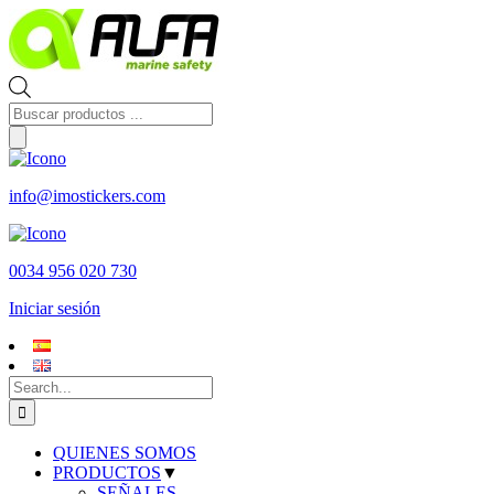
Skip
to
content
Búsqueda
de
productos
info@imostickers.com
0034 956 020 730
Iniciar sesión
Search
for:
QUIENES SOMOS
PRODUCTOS
▼
SEÑALES