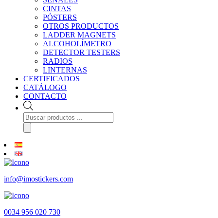
CINTAS
PÓSTERS
OTROS PRODUCTOS
LADDER MAGNETS
ALCOHOLÍMETRO
DETECTOR TESTERS
RADIOS
LINTERNAS
CERTIFICADOS
CATÁLOGO
CONTACTO
Búsqueda
de
productos
info@imostickers.com
0034 956 020 730