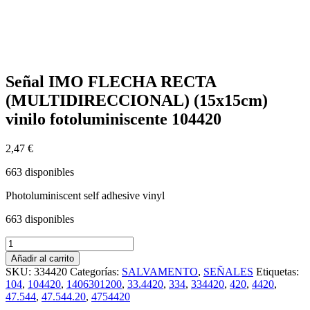
Señal IMO FLECHA RECTA
(MULTIDIRECCIONAL) (15x15cm)
vinilo fotoluminiscente 104420
2,47
€
663 disponibles
Photoluminiscent self adhesive vinyl
663 disponibles
Señal
IMO
Añadir al carrito
FLECHA
SKU:
334420
Categorías:
SALVAMENTO
,
SEÑALES
Etiquetas:
RECTA
104
,
104420
,
1406301200
,
33.4420
,
334
,
334420
,
420
,
4420
,
(MULTIDIRECCIONAL)
47.544
,
47.544.20
,
4754420
(15x15cm)