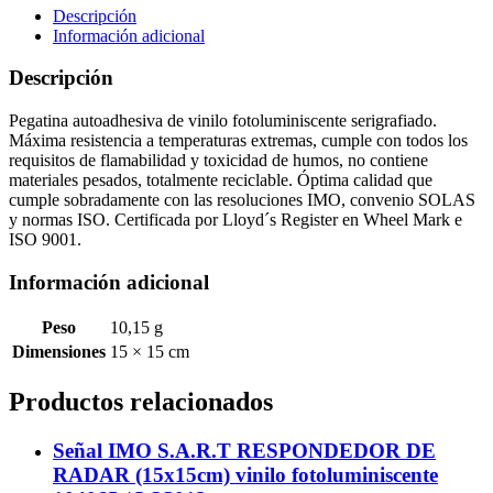
vinilo
Descripción
fotoluminiscente
Información adicional
104420
cantidad
Descripción
Pegatina autoadhesiva de vinilo fotoluminiscente serigrafiado.
Máxima resistencia a temperaturas extremas, cumple con todos los
requisitos de flamabilidad y toxicidad de humos, no contiene
materiales pesados, totalmente reciclable. Óptima calidad que
cumple sobradamente con las resoluciones IMO, convenio SOLAS
y normas ISO. Certificada por Lloyd´s Register en Wheel Mark e
ISO 9001.
Información adicional
Peso
10,15 g
Dimensiones
15 × 15 cm
Productos relacionados
Señal IMO S.A.R.T RESPONDEDOR DE
RADAR (15x15cm) vinilo fotoluminiscente