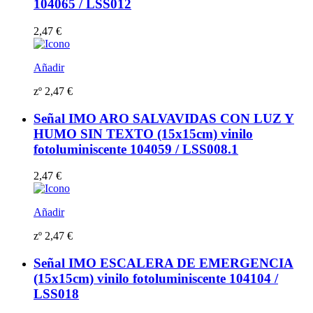
104065 / LSS012
2,47
€
Añadir
zº
2,47
€
Señal IMO ARO SALVAVIDAS CON LUZ Y
HUMO SIN TEXTO (15x15cm) vinilo
fotoluminiscente 104059 / LSS008.1
2,47
€
Añadir
zº
2,47
€
Señal IMO ESCALERA DE EMERGENCIA
(15x15cm) vinilo fotoluminiscente 104104 /
LSS018