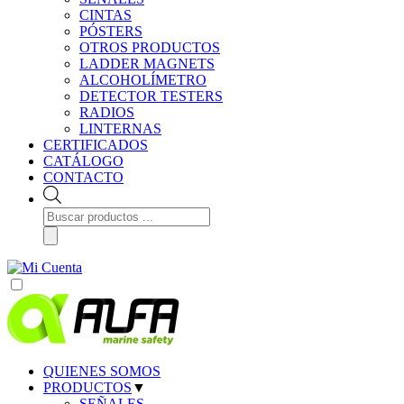
CINTAS
PÓSTERS
OTROS PRODUCTOS
LADDER MAGNETS
ALCOHOLÍMETRO
DETECTOR TESTERS
RADIOS
LINTERNAS
CERTIFICADOS
CATÁLOGO
CONTACTO
Búsqueda
de
productos
QUIENES SOMOS
PRODUCTOS
▼
SEÑALES