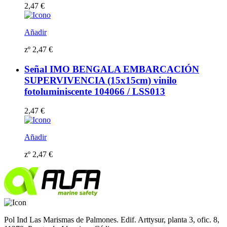
2,47
€
Añadir
zº
2,47
€
Señal IMO BENGALA EMBARCACIÓN
SUPERVIVENCIA (15x15cm) vinilo
fotoluminiscente 104066 / LSS013
2,47
€
Añadir
zº
2,47
€
Pol Ind Las Marismas de Palmones. Edif. Arttysur, planta 3, ofic. 8,