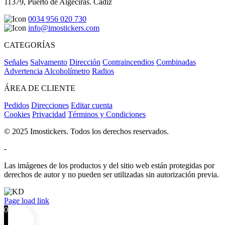
11379, Puerto de Algeciras. Cádiz
0034 956 020 730
info@imostickers.com
CATEGORÍAS
Señales
Salvamento
Dirección
Contraincendios
Combinadas
Advertencia
Alcoholímetro
Radios
ÁREA DE CLIENTE
Pedidos
Direcciones
Editar cuenta
Cookies
Privacidad
Términos y Condiciones
© 2025 Imostickers. Todos los derechos reservados.
-
Las imágenes de los productos y del sitio web están protegidas por
derechos de autor y no pueden ser utilizadas sin autorización previa.
Facebook
Twitter
Instagram
Pinterest
Page load link
0