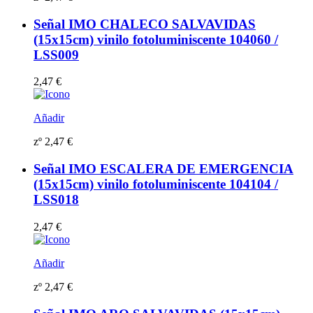
Señal IMO CHALECO SALVAVIDAS
(15x15cm) vinilo fotoluminiscente 104060 /
LSS009
2,47
€
Añadir
zº
2,47
€
Señal IMO ESCALERA DE EMERGENCIA
(15x15cm) vinilo fotoluminiscente 104104 /
LSS018
2,47
€
Añadir
zº
2,47
€