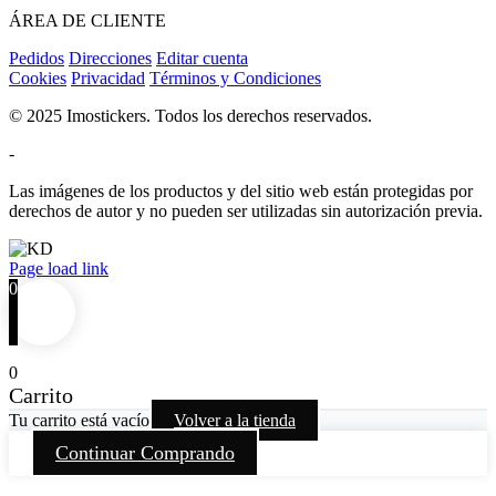
ÁREA DE CLIENTE
Pedidos
Direcciones
Editar cuenta
Cookies
Privacidad
Términos y Condiciones
© 2025 Imostickers. Todos los derechos reservados.
-
Las imágenes de los productos y del sitio web están protegidas por
derechos de autor y no pueden ser utilizadas sin autorización previa.
Facebook
Twitter
Instagram
Pinterest
Page load link
0
0
Carrito
Tu carrito está vacío
Volver a la tienda
Continuar Comprando
Go