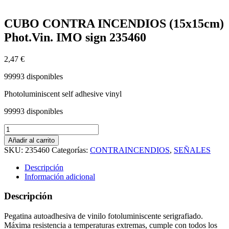
CUBO CONTRA INCENDIOS (15x15cm)
Phot.Vin. IMO sign 235460
2,47
€
99993 disponibles
Photoluminiscent self adhesive vinyl
99993 disponibles
CUBO
CONTRA
Añadir al carrito
INCENDIOS
SKU:
235460
Categorías:
CONTRAINCENDIOS
,
SEÑALES
(15x15cm)
Phot.Vin.
Descripción
IMO
Información adicional
sign
235460
Descripción
cantidad
Pegatina autoadhesiva de vinilo fotoluminiscente serigrafiado.
Máxima resistencia a temperaturas extremas, cumple con todos los