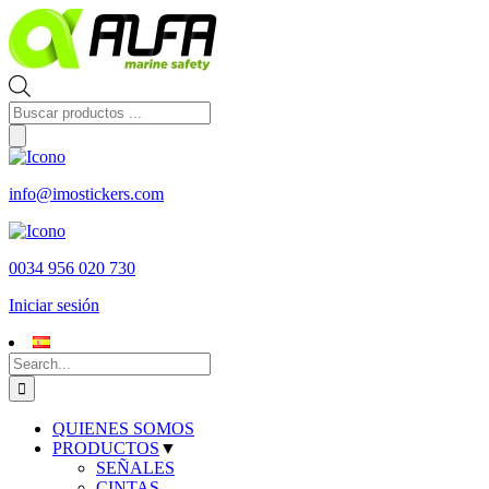
Skip
to
content
Búsqueda
de
productos
info@imostickers.com
0034 956 020 730
Iniciar sesión
Search
for:
QUIENES SOMOS
PRODUCTOS
▼
SEÑALES
CINTAS