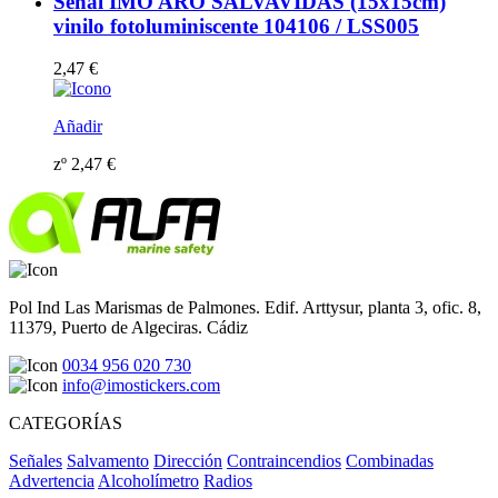
Señal IMO ARO SALVAVIDAS (15x15cm)
vinilo fotoluminiscente 104106 / LSS005
2,47
€
Añadir
zº
2,47
€
Pol Ind Las Marismas de Palmones. Edif. Arttysur, planta 3, ofic. 8,
11379, Puerto de Algeciras. Cádiz
0034 956 020 730
info@imostickers.com
CATEGORÍAS
Señales
Salvamento
Dirección
Contraincendios
Combinadas
Advertencia
Alcoholímetro
Radios