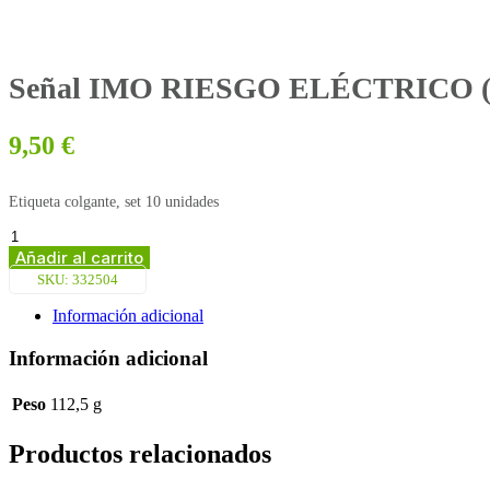
Señal IMO RIESGO ELÉCTRICO (7,5
9,50
€
Etiqueta colgante, set 10 unidades
Señal
IMO
Añadir al carrito
RIESGO
SKU:
332504
ELÉCTRICO
(7,5x15cm)
Información adicional
Set
10
Información adicional
units.
182504-
Peso
112,5 g
SET
cantidad
Productos relacionados