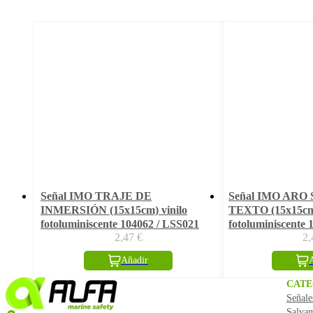
Señal IMO TRAJE DE
Señal IMO ARO
INMERSIÓN (15x15cm) vinilo
TEXTO (15x15cm)
fotoluminiscente 104062 / LSS021
fotoluminiscente 
2,47
€
2
Añadir
CATE
Señale
Salva