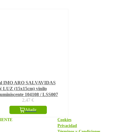
al IMO ARO SALVAVIDAS
 LUZ (15x15cm) vinilo
luminiscente 104108 / LSS007
2,47
€
Añadir
IENTE
Cookies
Privacidad
Términos y Condiciones