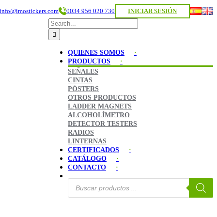
info@imostickers.com
0034 956 020 730
INICIAR SESIÓN
Search
for:
QUIENES SOMOS
PRODUCTOS
SEÑALES
CINTAS
PÓSTERS
OTROS PRODUCTOS
LADDER MAGNETS
ALCOHOLÍMETRO
DETECTOR TESTERS
RADIOS
LINTERNAS
CERTIFICADOS
CATÁLOGO
CONTACTO
Búsqueda
de
productos