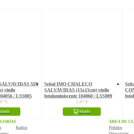
 SALVAVIDAS SIN
Señal IMO CHALECO
Señ
 vinilo
SALVAVIDAS (15x15cm) vinilo
CON
104056 / LSS005
fotoluminiscente 104060 / LSS009
foto
,47
€
2,47
€
Añadir
Añadir
GORÍAS
ÁREA DE CL
s
Radios
Pedidos
mento
Direcciones