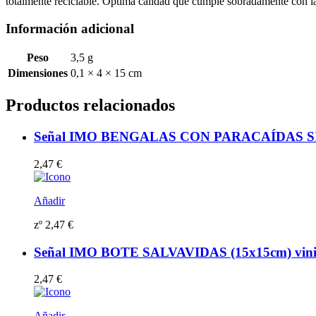
totalmente reciclable. Óptima calidad que cumple sobradamente con
Información adicional
Peso
3,5 g
Dimensiones
0,1 × 4 × 15 cm
Productos relacionados
Señal IMO BENGALAS CON PARACAÍDAS SIN TE
2,47
€
Añadir
zº
2,47
€
Señal IMO BOTE SALVAVIDAS (15x15cm) vinilo
2,47
€
Añadir