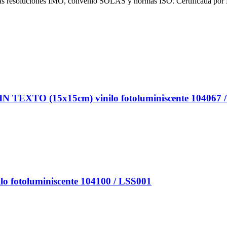
 las resoluciones IMO, convenio SOLAS y normas ISO. Certificada por
XTO (15x15cm) vinilo fotoluminiscente 104067 /
 fotoluminiscente 104100 / LSS001