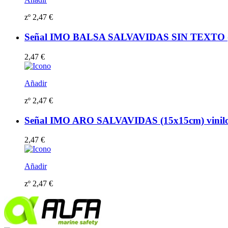
zº
2,47
€
Señal IMO BALSA SALVAVIDAS SIN TEXTO (15x1
2,47
€
Añadir
zº
2,47
€
Señal IMO ARO SALVAVIDAS (15x15cm) vinilo f
2,47
€
Añadir
zº
2,47
€