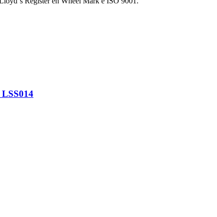
 Lloyd´s Register en Wheel Mark e ISO 9001.
 LSS014