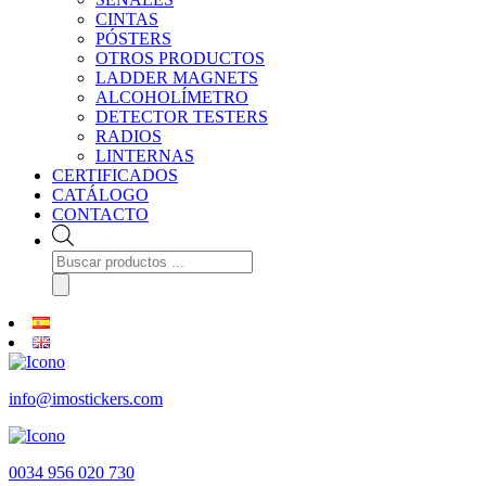
CINTAS
PÓSTERS
OTROS PRODUCTOS
LADDER MAGNETS
ALCOHOLÍMETRO
DETECTOR TESTERS
RADIOS
LINTERNAS
CERTIFICADOS
CATÁLOGO
CONTACTO
Búsqueda
de
productos
info@imostickers.com
0034 956 020 730