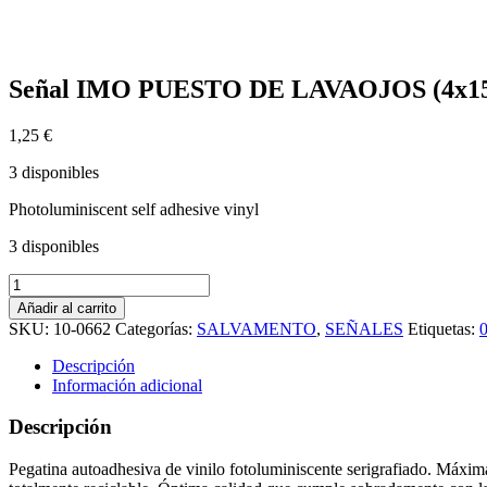
Señal IMO PUESTO DE LAVAOJOS (4x15cm)
1,25
€
3 disponibles
Photoluminiscent self adhesive vinyl
3 disponibles
Señal
IMO
Añadir al carrito
PUESTO
SKU:
10-0662
Categorías:
SALVAMENTO
,
SEÑALES
Etiquetas:
DE
LAVAOJOS
Descripción
(4x15cm)
Información adicional
vinilo
fotoluminiscente
Descripción
10-
0662
Pegatina autoadhesiva de vinilo fotoluminiscente serigrafiado. Máxima
cantidad