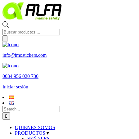
Skip
to
content
Búsqueda
de
productos
info@imostickers.com
0034 956 020 730
Iniciar sesión
Search
for:
QUIENES SOMOS
PRODUCTOS
▼
SEÑALES