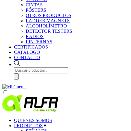
CINTAS
PÓSTERS
OTROS PRODUCTOS
LADDER MAGNETS
ALCOHOLÍMETRO
DETECTOR TESTERS
RADIOS
LINTERNAS
CERTIFICADOS
CATÁLOGO
CONTACTO
Búsqueda
de
productos
QUIENES SOMOS
PRODUCTOS
▼
SEÑALES