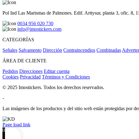
Pol Ind Las Marismas de Palmones. Edif. Arttysur, planta 3, ofic. 8, 
0034 956 020 730
info@imostickers.com
CATEGORÍAS
Señales
Salvamento
Dirección
Contraincendios
Combinadas
Adverte
ÁREA DE CLIENTE
Pedidos
Direcciones
Editar cuenta
Cookies
Privacidad
Términos y Condiciones
© 2025 Imostickers. Todos los derechos reservados.
-
Las imágenes de los productos y del sitio web están protegidas por der
Facebook
Twitter
Instagram
Pinterest
Page load link
0