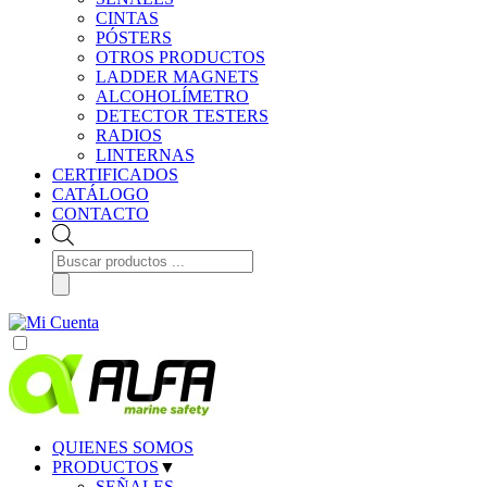
CINTAS
PÓSTERS
OTROS PRODUCTOS
LADDER MAGNETS
ALCOHOLÍMETRO
DETECTOR TESTERS
RADIOS
LINTERNAS
CERTIFICADOS
CATÁLOGO
CONTACTO
Búsqueda
de
productos
QUIENES SOMOS
PRODUCTOS
▼
SEÑALES