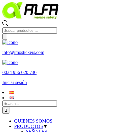
Skip
to
content
Búsqueda
de
productos
info@imostickers.com
0034 956 020 730
Iniciar sesión
Search
for:
QUIENES SOMOS
PRODUCTOS
▼
SEÑALES