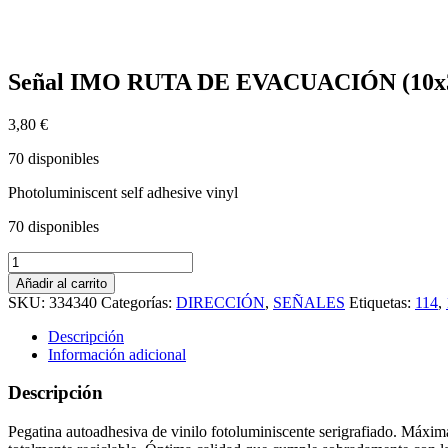
Señal IMO RUTA DE EVACUACIÓN (10x30cm
3,80
€
70 disponibles
Photoluminiscent self adhesive vinyl
70 disponibles
Señal
IMO
Añadir al carrito
RUTA
SKU:
334340
Categorías:
DIRECCIÓN
,
SEÑALES
Etiquetas:
114
,
DE
EVACUACIÓN
Descripción
(10x30cm)
Información adicional
vinilo
fotoluminiscente
Descripción
114340
cantidad
Pegatina autoadhesiva de vinilo fotoluminiscente serigrafiado. Máxima