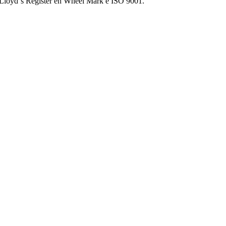
 Lloyd´s Register en Wheel Mark e ISO 9001.