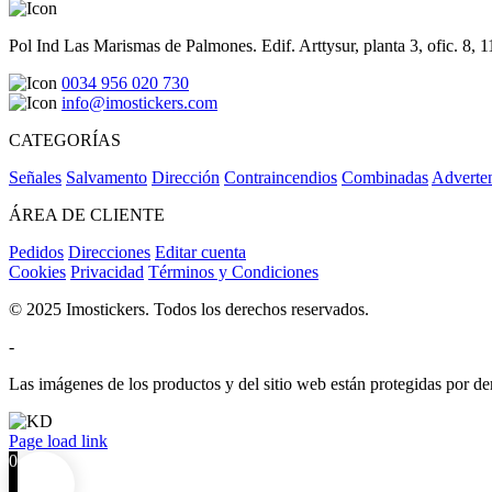
Pol Ind Las Marismas de Palmones. Edif. Arttysur, planta 3, ofic. 8, 
0034 956 020 730
info@imostickers.com
CATEGORÍAS
Señales
Salvamento
Dirección
Contraincendios
Combinadas
Adverte
ÁREA DE CLIENTE
Pedidos
Direcciones
Editar cuenta
Cookies
Privacidad
Términos y Condiciones
© 2025 Imostickers. Todos los derechos reservados.
-
Las imágenes de los productos y del sitio web están protegidas por der
Facebook
Twitter
Instagram
Pinterest
Page load link
0