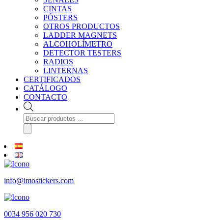
CINTAS
PÓSTERS
OTROS PRODUCTOS
LADDER MAGNETS
ALCOHOLÍMETRO
DETECTOR TESTERS
RADIOS
LINTERNAS
CERTIFICADOS
CATÁLOGO
CONTACTO
Búsqueda
de
productos
info@imostickers.com
0034 956 020 730