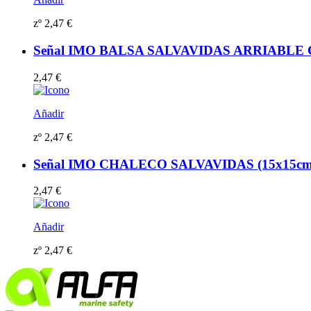
zº
2,47
€
Señal IMO BALSA SALVAVIDAS ARRIABLE CON 
2,47
€
Añadir
zº
2,47
€
Señal IMO CHALECO SALVAVIDAS (15x15cm) vi
2,47
€
Añadir
zº
2,47
€