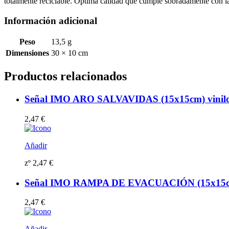
totalmente reciclable. Óptima calidad que cumple sobradamente con
Información adicional
Peso
13,5 g
Dimensiones
30 × 10 cm
Productos relacionados
Señal IMO ARO SALVAVIDAS (15x15cm) vinilo f
2,47
€
Añadir
zº
2,47
€
Señal IMO RAMPA DE EVACUACIÓN (15x15cm) v
2,47
€
Añadir