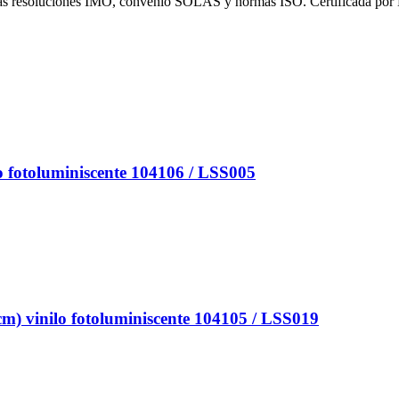
 las resoluciones IMO, convenio SOLAS y normas ISO. Certificada por
otoluminiscente 104106 / LSS005
inilo fotoluminiscente 104105 / LSS019