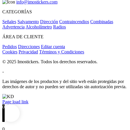
info@imostickers.com
CATEGORÍAS
Señales
Salvamento
Dirección
Contraincendios
Combinadas
Advertencia
Alcoholímetro
Radios
ÁREA DE CLIENTE
Pedidos
Direcciones
Editar cuenta
Cookies
Privacidad
Términos y Condiciones
© 2025 Imostickers. Todos los derechos reservados.
-
Las imágenes de los productos y del sitio web están protegidas por
derechos de autor y no pueden ser utilizadas sin autorización previa.
Facebook
Twitter
Instagram
Pinterest
Page load link
0
0