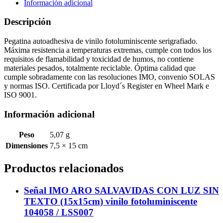
104201
Información adicional
cantidad
Descripción
Pegatina autoadhesiva de vinilo fotoluminiscente serigrafiado.
Máxima resistencia a temperaturas extremas, cumple con todos los
requisitos de flamabilidad y toxicidad de humos, no contiene
materiales pesados, totalmente reciclable. Óptima calidad que
cumple sobradamente con las resoluciones IMO, convenio SOLAS
y normas ISO. Certificada por Lloyd´s Register en Wheel Mark e
ISO 9001.
Información adicional
Peso
5,07 g
Dimensiones
7,5 × 15 cm
Productos relacionados
Señal IMO ARO SALVAVIDAS CON LUZ SIN
TEXTO (15x15cm) vinilo fotoluminiscente
104058 / LSS007