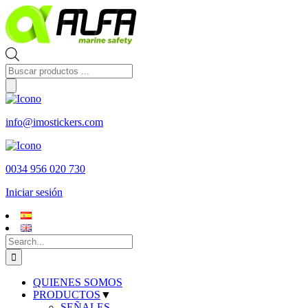
Skip
to
content
Búsqueda
de
productos
info@imostickers.com
0034 956 020 730
Iniciar sesión
Search
for:
QUIENES SOMOS
PRODUCTOS
▼
SEÑALES