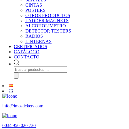
CINTAS
PÓSTERS
OTROS PRODUCTOS
LADDER MAGNETS
ALCOHOLÍMETRO
DETECTOR TESTERS
RADIOS
LINTERNAS
CERTIFICADOS
CATÁLOGO
CONTACTO
Búsqueda
de
productos
info@imostickers.com
0034 956 020 730