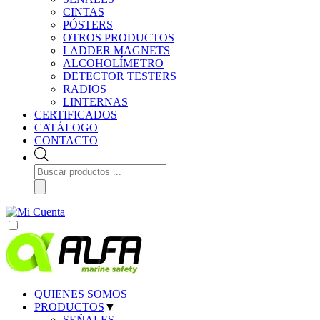
CINTAS
PÓSTERS
OTROS PRODUCTOS
LADDER MAGNETS
ALCOHOLÍMETRO
DETECTOR TESTERS
RADIOS
LINTERNAS
CERTIFICADOS
CATÁLOGO
CONTACTO
Búsqueda
de
productos
QUIENES SOMOS
PRODUCTOS
▼
SEÑALES