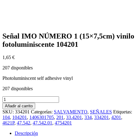
Señal IMO NÚMERO 1 (15×7,5cm) vinilo
fotoluminiscente 104201
1,65
€
207 disponibles
Photoluminiscent self adhesive vinyl
207 disponibles
Señal
IMO
Añadir al carrito
NÚMERO
SKU:
334201
Categorías:
SALVAMENTO
,
SEÑALES
Etiquetas:
1
104
,
104201
,
1406301705
,
201
,
33.4201
,
334
,
334201
,
4201
,
(15x7,5cm)
4621P
,
47.542
,
47.542.01
,
4754201
vinilo
fotoluminiscente
Descripción