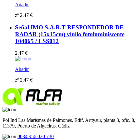
Añadir
zº
2,47
€
Señal IMO S.A.R.T RESPONDEDOR DE
RADAR (15x15cm) vinilo fotoluminiscente
104065 / LSS012
2,47
€
Añadir
zº
2,47
€
Pol Ind Las Marismas de Palmones. Edif. Arttysur, planta 3, ofic. 8,
11379, Puerto de Algeciras. Cádiz
0034 956 020 730