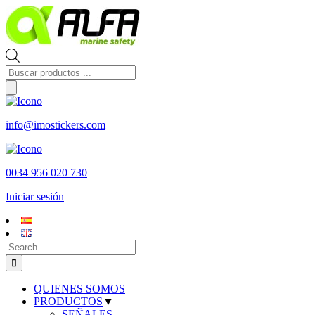
Skip
to
content
Búsqueda
de
productos
info@imostickers.com
0034 956 020 730
Iniciar sesión
Search
for:
QUIENES SOMOS
PRODUCTOS
▼
SEÑALES