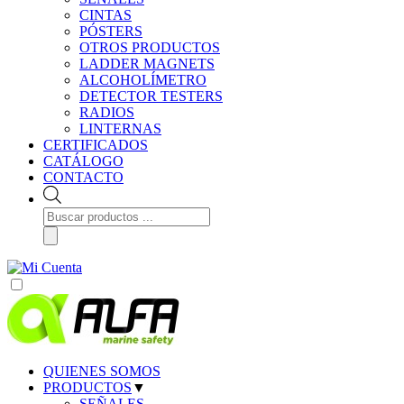
CINTAS
PÓSTERS
OTROS PRODUCTOS
LADDER MAGNETS
ALCOHOLÍMETRO
DETECTOR TESTERS
RADIOS
LINTERNAS
CERTIFICADOS
CATÁLOGO
CONTACTO
Búsqueda
de
productos
QUIENES SOMOS
PRODUCTOS
▼
SEÑALES