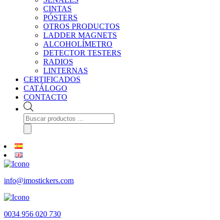
CINTAS
PÓSTERS
OTROS PRODUCTOS
LADDER MAGNETS
ALCOHOLÍMETRO
DETECTOR TESTERS
RADIOS
LINTERNAS
CERTIFICADOS
CATÁLOGO
CONTACTO
Búsqueda
de
productos
info@imostickers.com
0034 956 020 730