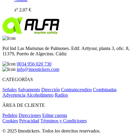
zº
2,07
€
Pol Ind Las Marismas de Palmones. Edif. Arttysur, planta 3, ofic. 8,
11379, Puerto de Algeciras. Cádiz
0034 956 020 730
info@imostickers.com
CATEGORÍAS
Señales
Salvamento
Dirección
Contraincendios
Combinadas
Advertencia
Alcoholímetro
Radios
ÁREA DE CLIENTE
Pedidos
Direcciones
Editar cuenta
Cookies
Privacidad
Términos y Condiciones
© 2025 Imostickers. Todos los derechos reservados.