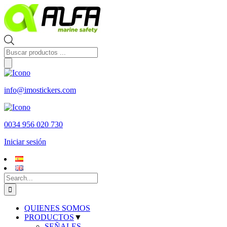
Skip
to
content
Búsqueda
de
productos
info@imostickers.com
0034 956 020 730
Iniciar sesión
Search
for:
QUIENES SOMOS
PRODUCTOS
▼
SEÑALES