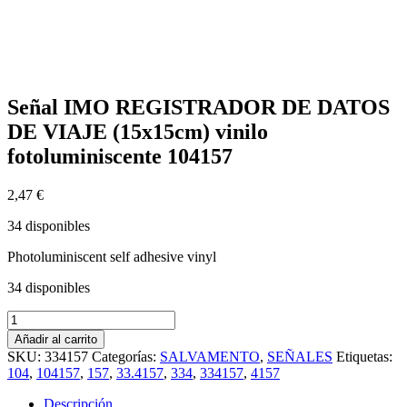
Señal IMO REGISTRADOR DE DATOS
DE VIAJE (15x15cm) vinilo
fotoluminiscente 104157
2,47
€
34 disponibles
Photoluminiscent self adhesive vinyl
34 disponibles
Señal
IMO
Añadir al carrito
REGISTRADOR
SKU:
334157
Categorías:
SALVAMENTO
,
SEÑALES
Etiquetas:
DE
104
,
104157
,
157
,
33.4157
,
334
,
334157
,
4157
DATOS
DE
Descripción