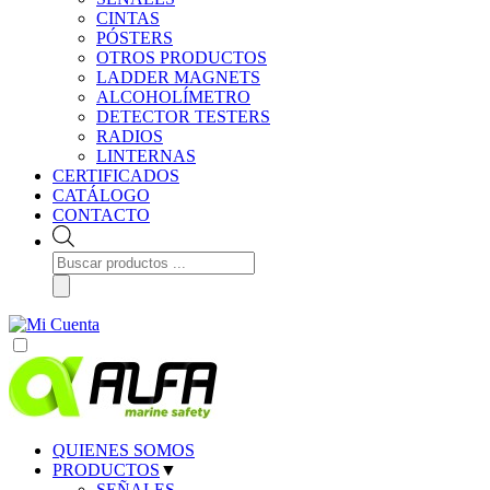
CINTAS
PÓSTERS
OTROS PRODUCTOS
LADDER MAGNETS
ALCOHOLÍMETRO
DETECTOR TESTERS
RADIOS
LINTERNAS
CERTIFICADOS
CATÁLOGO
CONTACTO
Búsqueda
de
productos
QUIENES SOMOS
PRODUCTOS
▼
SEÑALES