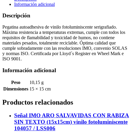
VIAJE
Información adicional
(15x15cm)
vinilo
Descripción
fotoluminiscente
104157
Pegatina autoadhesiva de vinilo fotoluminiscente serigrafiado.
cantidad
Máxima resistencia a temperaturas extremas, cumple con todos los
requisitos de flamabilidad y toxicidad de humos, no contiene
materiales pesados, totalmente reciclable. Óptima calidad que
cumple sobradamente con las resoluciones IMO, convenio SOLAS
y normas ISO. Certificada por Lloyd´s Register en Wheel Mark e
ISO 9001.
Información adicional
Peso
10,15 g
Dimensiones
15 × 15 cm
Productos relacionados
Señal IMO ARO SALVAVIDAS CON RABIZA
SIN TEXTO (15x15cm) vinilo fotoluminiscente
104057 / LSS006