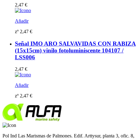
2,47
€
Añadir
zº
2,47
€
Señal IMO ARO SALVAVIDAS CON RABIZA
(15x15cm) vinilo fotoluminiscente 104107 /
LSS006
2,47
€
Añadir
zº
2,47
€
Pol Ind Las Marismas de Palmones. Edif. Arttysur, planta 3, ofic. 8,