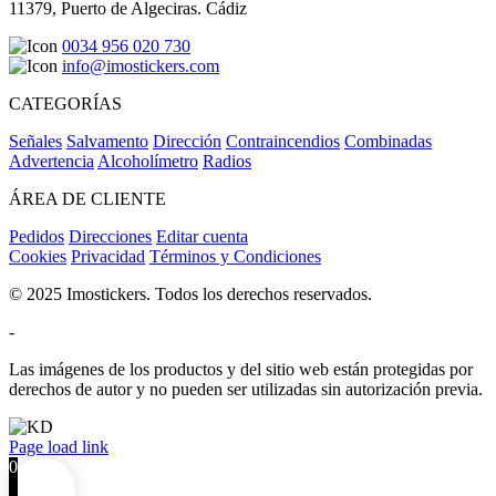
11379, Puerto de Algeciras. Cádiz
0034 956 020 730
info@imostickers.com
CATEGORÍAS
Señales
Salvamento
Dirección
Contraincendios
Combinadas
Advertencia
Alcoholímetro
Radios
ÁREA DE CLIENTE
Pedidos
Direcciones
Editar cuenta
Cookies
Privacidad
Términos y Condiciones
© 2025 Imostickers. Todos los derechos reservados.
-
Las imágenes de los productos y del sitio web están protegidas por
derechos de autor y no pueden ser utilizadas sin autorización previa.
Facebook
Twitter
Instagram
Pinterest
Page load link
0