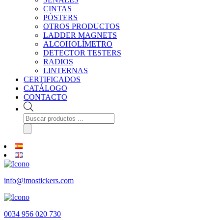
CINTAS
PÓSTERS
OTROS PRODUCTOS
LADDER MAGNETS
ALCOHOLÍMETRO
DETECTOR TESTERS
RADIOS
LINTERNAS
CERTIFICADOS
CATÁLOGO
CONTACTO
Búsqueda
de
productos
info@imostickers.com
0034 956 020 730